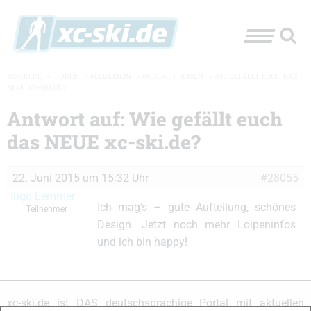
XC-SKI.DE
»
FOREN
»
ALLGEMEIN
»
ANDERE THEMEN
»
WIE GEFÄLLT EUCH DAS
NEUE XC-SKI.DE?
Antwort auf: Wie gefällt euch
das NEUE xc-ski.de?
22. Juni 2015 um 15:32 Uhr
#28055
Ingo Lemmer
Ich mag’s – gute Aufteilung, schönes
Teilnehmer
Design. Jetzt noch mehr Loipeninfos
und ich bin happy!
xc-ski.de ist DAS deutschsprachige Portal mit aktuellen