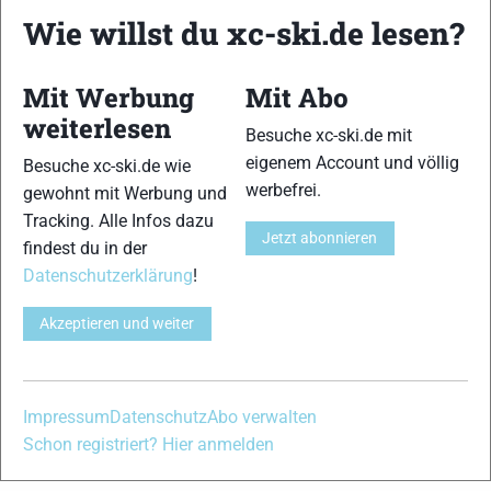
News aus dem Skilanglauf, Biathlon und der Nordischen
Wie willst du xc-ski.de lesen?
Kombination, einer Loipendatenbank,
Langlauf
-Community
und allem was du sonst noch über deine Lieblingssportarten
Mit Werbung
Mit Abo
wissen solltest.
weiterlesen
Besuche xc-ski.de mit
Ob
Skilanglauf
-Anfänger oder Profi-Sportler, wir haben
eigenem Account und völlig
Besuche xc-ski.de wie
immer ein offenes Ohr für dich! Du kannst uns jederzeit über
werbefrei.
gewohnt mit Werbung und
das
Kontaktformular
erreichen.
Tracking. Alle Infos dazu
Jetzt abonnieren
findest du in der
Partner
Datenschutzerklärung
!
Akzeptieren und weiter
xc-ski.de in Social Media
instagram
facebook
spotify
x
youtube
Impressum
Datenschutz
Abo verwalten
Schon registriert? Hier anmelden