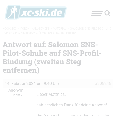
XC-SKI.DE
»
FOREN
»
ALLGEMEIN
»
MATERIAL
»
SALOMON SNS-PILOT-SCHUHE
AUF SNS-PROFIL-BINDUNG (ZWEITEN STEG ENTFERNEN)
Antwort auf: Salomon SNS-
Pilot-Schuhe auf SNS-Profil-
Bindung (zweiten Steg
entfernen)
14. Februar 2024 um 9:40 Uhr
#308248
Anonym
Lieber Matthias,
Inaktiv
hab herzlichen Dank für deine Antwort!
Die Ski sind alt, aber zu den ganz alten