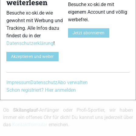
weiterlesen
Besuche xc-ski.de mit
eine abschließende Einschätzung hast,
eigenem Account und völlig
Besuche xc-ski.de wie
gerne her damit!
werbefrei.
gewohnt mit Werbung und
Lieben Gruß,
Tracking. Alle Infos dazu
Jetzt abonnieren
findest du in der
Nils
Datenschutzerklärung
!
Akzeptieren und weiter
xc-ski.de ist DAS deutschsprachige Portal mit aktuellen
News aus dem Skilanglauf, Biathlon und der Nordischen
Kombination, einer Loipendatenbank,
Langlauf
-Community
Impressum
Datenschutz
Abo verwalten
und allem was du sonst noch über deine Lieblingssportarten
Schon registriert? Hier anmelden
wissen solltest.
Ob
Skilanglauf
-Anfänger oder Profi-Sportler, wir haben
immer ein offenes Ohr für dich! Du kannst uns jederzeit über
das
Kontaktformular
erreichen.