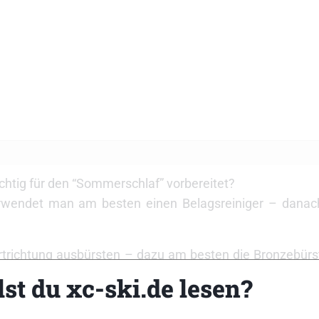
htig für den “Sommerschlaf” vorbereitet?
rwendet man am besten einen Belagsreiniger – danach
hrtrichtung ausbürsten – dazu am besten die Bronzebürst
st du xc-ski.de lesen?
s auftragen – dazu am besten A1 oder ÖSV-LF verw