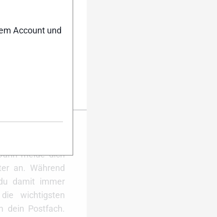
ziehen – damit
nem Account und
il an
info@hwk-
worten.
er Anmeldung
ktuell auf dem
Dann melde dich
ter an. Während
 du damit immer
ie wichtigsten
 dein Postfach.