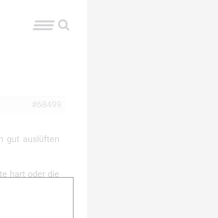
#68499
 gut auslüften
e hart oder die
enden – danach