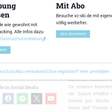
m nicht zu feuchten Raum über den Sommer lagern.
bung
Mit Abo
sen
 und Snowboards nach dem Wachsen die Stahlkanten ab
Besuche xc-ski.de mit eige
srückstände auf den Kanten zurück bleiben.
völlig werbefrei.
de wie gewohnt mit
en für den “Sommerschlaf” haben – bitte einfach Ema
cking. Alle Infos dazu
Jetzt abonnieren
r facebook Seite stellen – wir werden diese gerne beant
r
Datenschutzerklärung
!
eiter
r
xc-ski.de Newslett
nschutz
Abo verwalten
Schon registriert? Hier anmelden
Du willst immer a
Laufenden bleiben? 
für unseren Newslet
de in Social Media
der Saison erhältst
gram
facebook
spotify
x
youtube
einmal pro Woche d
News und Themen in