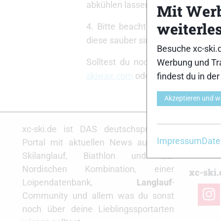
abkühlen lassen und dann in eine
Mit Wer
weiterle
4. Bitte beachten: Bei Alpinski
diese sauber sind und keine Wach
Besuche xc-ski.
Solltest du noch spezielle Frag
Werbung und Tra
skiwax.com
oder Frage auf unsere
findest du in de
Akzeptieren und w
Partne
xc-ski.de ist DAS deutschsprachige
Impressum
Date
Portal mit aktuellen News aus dem
Skilanglauf, Biathlon und der
Nordischen Kombination, einer
xc-ski.
Loipendatenbank,
Langlauf
-
insta
Community und allem was du sonst
noch über deine Lieblingssportarten