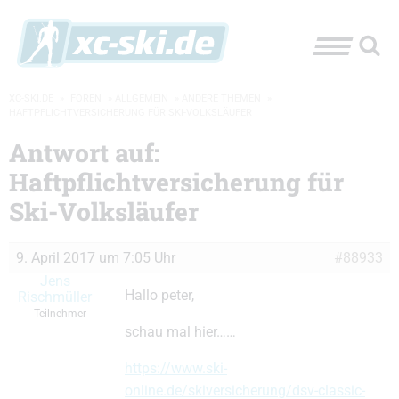
XC-SKI.DE
»
FOREN
»
ALLGEMEIN
»
ANDERE THEMEN
»
HAFTPFLICHTVERSICHERUNG FÜR SKI-VOLKSLÄUFER
Antwort auf:
Haftpflichtversicherung für
Ski-Volksläufer
9. April 2017 um 7:05 Uhr
#88933
Jens
Hallo peter,
Rischmüller
Teilnehmer
schau mal hier……
https://www.ski-
online.de/skiversicherung/dsv-classic-