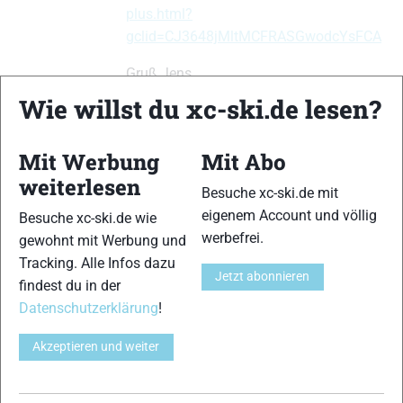
plus.html?
gclid=CJ3648jMltMCFRASGwodcYsFCA
Gruß Jens
Wie willst du xc-ski.de lesen?
xc-ski.de ist DAS deutschsprachige Portal mit aktuellen
Mit Werbung
Mit Abo
News aus dem Skilanglauf, Biathlon und der Nordischen
weiterlesen
Besuche xc-ski.de mit
Kombination, einer Loipendatenbank,
Langlauf
-Community
eigenem Account und völlig
und allem was du sonst noch über deine Lieblingssportarten
Besuche xc-ski.de wie
werbefrei.
wissen solltest.
gewohnt mit Werbung und
Tracking. Alle Infos dazu
Jetzt abonnieren
Ob
Skilanglauf
-Anfänger oder Profi-Sportler, wir haben
findest du in der
immer ein offenes Ohr für dich! Du kannst uns jederzeit über
Datenschutzerklärung
!
das
Kontaktformular
erreichen.
Akzeptieren und weiter
Partner