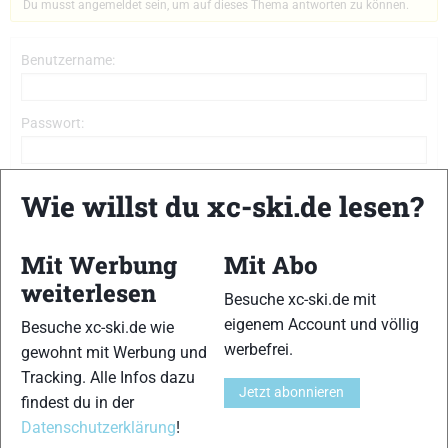
Du musst angemeldet sein, um auf dieses Thema antworten zu können.
Benutzername:
Passwort:
Angemeldet bleiben
Wie willst du xc-ski.de lesen?
Anmelden
Mit Werbung
Mit Abo
weiterlesen
Besuche xc-ski.de mit
eigenem Account und völlig
Besuche xc-ski.de wie
xc-ski.de ist DAS deutschsprachige Portal mit aktuellen
werbefrei.
gewohnt mit Werbung und
News aus dem Skilanglauf, Biathlon und der Nordischen
Tracking. Alle Infos dazu
Kombination, einer Loipendatenbank,
Langlauf
-Community
Jetzt abonnieren
findest du in der
und allem was du sonst noch über deine Lieblingssportarten
Datenschutzerklärung
!
wissen solltest.