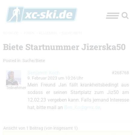
XC-SKI.DE
»
FOREN
»
ALLGEMEIN
»
SUCHE/BIETE
Biete Startnummer Jizerska50
Posted in:
Suche/Biete
Benjamin Koch
#268768
9. Februar 2023 um 10:26 Uhr
Mein Freund Jan fällt krankheitsbedingt aus
Teilnehmer
sodass er seinen Startplatz zum Jiz50 am
12.02.23 vergeben kann. Falls jemand Interesse
hat, bitte mail an
Ben_Ko@gmx.de
.
Ansicht von 1 Beitrag (von insgesamt 1)