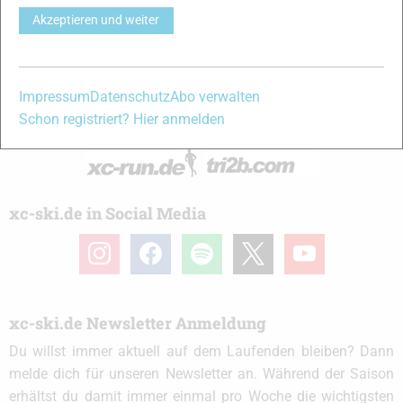
Akzeptieren und weiter
Ob
Skilanglauf
-Anfänger oder Profi-Sportler, wir haben
immer ein offenes Ohr für dich! Du kannst uns jederzeit über
das
Kontaktformular
erreichen.
Impressum
Datenschutz
Abo verwalten
Schon registriert? Hier anmelden
Partner
xc-ski.de in Social Media
instagram
facebook
spotify
x
youtube
xc-ski.de Newsletter Anmeldung
Du willst immer aktuell auf dem Laufenden bleiben? Dann
melde dich für unseren Newsletter an. Während der Saison
erhältst du damit immer einmal pro Woche die wichtigsten