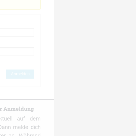
Anmelden
er Anmeldung
ktuell auf dem
Dann melde dich
ter an. Während