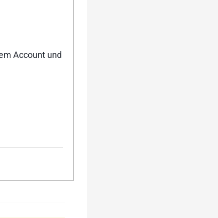
nem Account und
#295212
ng, Training,
 ankommen.