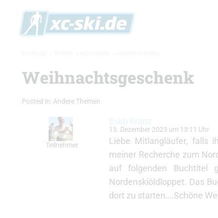
XC-SKI.DE
»
FOREN
»
ALLGEMEIN
»
ANDERE THEMEN
Weihnachtsgeschenk
Posted in:
Andere Themen
Esko Kranz
13. Dezember 2023 um 13:11 Uhr
Liebe Mitlangläufer, falls
Teilnehmer
meiner Recherche zum Nord
auf folgenden Buchtitel 
Nordenskiöldloppet. Das Buc
dort zu starten….Schöne We