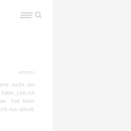
#293814
ierte sucht…bei
habe…) bin ich
öser Tod beim
ich nun abhält,