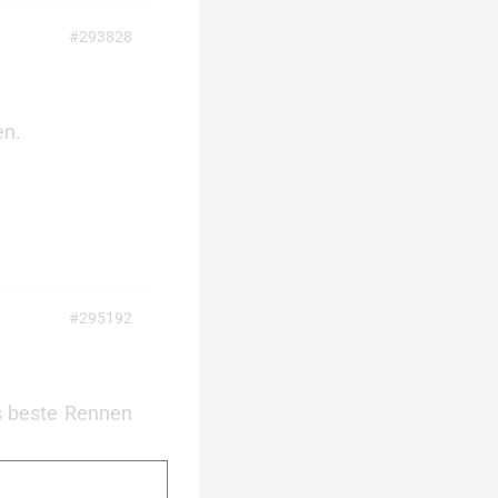
#293828
en.
#295192
as beste Rennen