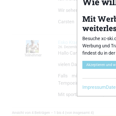
Wie will
Wir sehen uns in Jokkmokk!
Mit Wer
Carsten
weiterle
Besuche xc-ski.
Esko Kranz
Werbung und Tra
26. Dezember 2023 um 17:59 Uhr
Hallo Carsten,
findest du in de
Teilnehmer
vielen Dank für deine moral
Akzeptieren und w
Falls mir irgendjemand n
Tempoeinteilung hat…. ich b
Impressum
Date
Mit sportlichem Gruss, Esko
Ansicht von 4 Beiträgen – 1 bis 4 (von insgesamt 4)