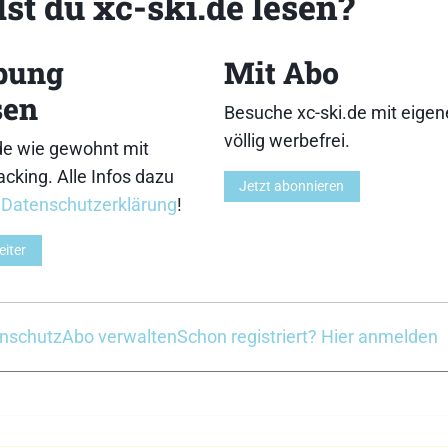
st du xc-ski.de lesen?
bung
Mit Abo
sen
Besuche xc-ski.de mit eige
völlig werbefrei.
de wie gewohnt mit
cking. Alle Infos dazu
Jetzt abonnieren
r
Datenschutzerklärung
!
ische Unterstützung und Motivation!
eiter
och einen wichtigen Tipp bzgl. Kleidung, Ernähru
in für jeden Hinweis dankbar. Mein Ziel: “einfach” NUR
nschutz
Abo verwalten
Schon registriert? Hier anmelden