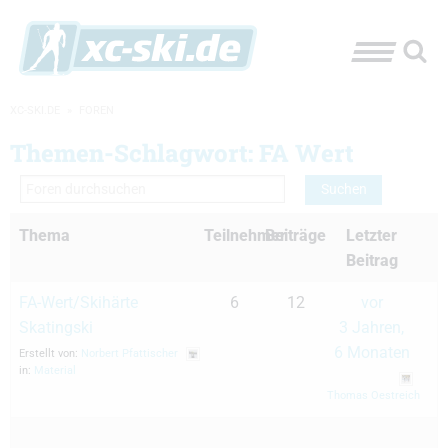
XC-SKI.DE
»
FOREN
Themen-Schlagwort: FA Wert
Thema
Teilnehmer
Beiträge
Letzter
Beitrag
FA-Wert/Skihärte
6
12
vor
Skatingski
3 Jahren,
6 Monaten
Erstellt von:
Norbert Pfattischer
in:
Material
Thomas Oestreich