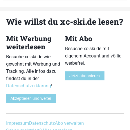
Wie willst du xc-ski.de lesen?
xc-ski.de ist DAS deutschsprachige Portal mit aktuellen
News aus dem Skilanglauf, Biathlon und der Nordischen
Kombination, einer Loipendatenbank,
Langlauf
-Community
Mit Werbung
Mit Abo
und allem was du sonst noch über deine Lieblingssportarten
weiterlesen
Besuche xc-ski.de mit
wissen solltest.
eigenem Account und völlig
Besuche xc-ski.de wie
werbefrei.
Ob
Skilanglauf
-Anfänger oder Profi-Sportler, wir haben
gewohnt mit Werbung und
immer ein offenes Ohr für dich! Du kannst uns jederzeit über
Tracking. Alle Infos dazu
Jetzt abonnieren
das
Kontaktformular
erreichen.
findest du in der
Datenschutzerklärung
!
Partner
Akzeptieren und weiter
xc-ski.de in Social Media
Impressum
Datenschutz
Abo verwalten