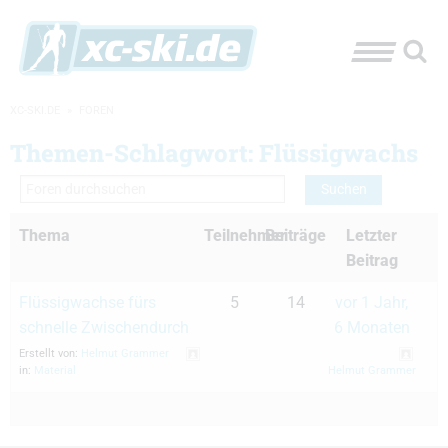
XC-SKI.DE
»
FOREN
Themen-Schlagwort: Flüssigwachs
Thema
Teilnehmer
Beiträge
Letzter
Beitrag
Flüssigwachse fürs
5
14
vor 1 Jahr,
schnelle Zwischendurch
6 Monaten
Erstellt von:
Helmut Grammer
in:
Material
Helmut Grammer