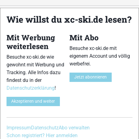
xc-ski.de ist DAS deutschsprachige Portal mit aktuellen
Wie willst du xc-ski.de lesen?
News aus dem Skilanglauf, Biathlon und der Nordischen
Kombination, einer Loipendatenbank,
Langlauf
-Community
Mit Werbung
Mit Abo
und allem was du sonst noch über deine Lieblingssportarten
weiterlesen
wissen solltest.
Besuche xc-ski.de mit
eigenem Account und völlig
Besuche xc-ski.de wie
Ob
Skilanglauf
-Anfänger oder Profi-Sportler, wir haben
werbefrei.
gewohnt mit Werbung und
immer ein offenes Ohr für dich! Du kannst uns jederzeit über
Tracking. Alle Infos dazu
das
Kontaktformular
erreichen.
Jetzt abonnieren
findest du in der
Datenschutzerklärung
!
Partner
Akzeptieren und weiter
xc-ski.de in Social Media
Impressum
Datenschutz
Abo verwalten
instagram
facebook
spotify
x
youtube
Schon registriert? Hier anmelden