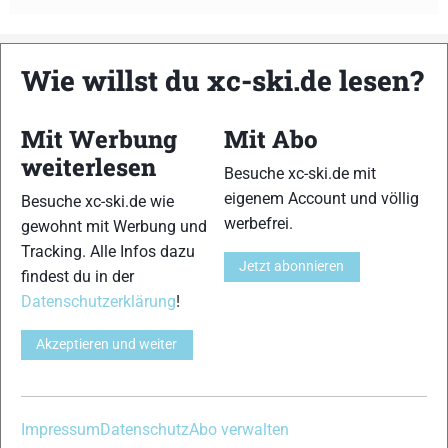
Wie willst du xc-ski.de lesen?
xc-ski.de ist DAS deutschsprachige Portal mit aktuellen
News aus dem Skilanglauf, Biathlon und der Nordischen
Mit Werbung
Mit Abo
Kombination, einer Loipendatenbank,
Langlauf
-Community
und allem was du sonst noch über deine Lieblingssportarten
weiterlesen
Besuche xc-ski.de mit
wissen solltest.
eigenem Account und völlig
Besuche xc-ski.de wie
werbefrei.
gewohnt mit Werbung und
Ob
Skilanglauf
-Anfänger oder Profi-Sportler, wir haben
Tracking. Alle Infos dazu
immer ein offenes Ohr für dich! Du kannst uns jederzeit über
Jetzt abonnieren
findest du in der
das
Kontaktformular
erreichen.
Datenschutzerklärung
!
Partner
Akzeptieren und weiter
Impressum
Datenschutz
Abo verwalten
xc-ski.de in Social Media