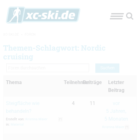
XC-SKI.DE
»
FOREN
Themen-Schlagwort: Nordic
cruising
Thema
Teilnehmer
Beiträge
Letzter
Beitrag
Steigfläche wie
4
11
vor
behandeln?
5 Jahren,
5 Monaten
Erstellt von:
Kristina Maier
in:
Material
Kristina Maier