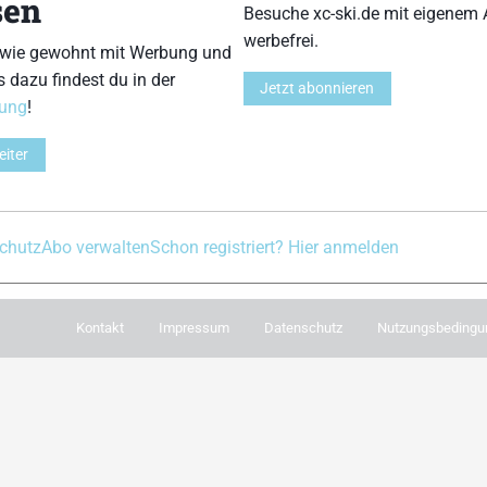
sen
Besuche xc-ski.de mit eigenem 
Du willst immer aktu
werbefrei.
bleiben? Dann meld
 wie gewohnt mit Werbung und
Newsletter an. Während
s dazu findest du in der
e in Social Media
Jetzt abonnieren
damit immer einm
rung
!
ram
facebook
spotify
x
youtube
wichtigsten News 
eiter
Postfach. Einfach hier
chutz
Abo verwalten
Schon registriert? Hier anmelden
Kontakt
Impressum
Datenschutz
Nutzungsbedingu