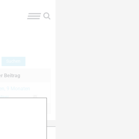
er Beitrag
ren, 9 Monaten
 Meyer
ter Anmeldung