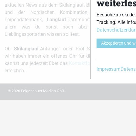
weiterle
aktuellen News aus dem Skilanglauf, Biathlon
und der Nordischen Kombination, einer
Besuche xc-ski.de
Loipendatenbank,
Langlauf
-Community und
Tracking. Alle Info
xc-ski.d
allem was du sonst noch über deine
Datenschutzerklä
Lieblingssportarten wissen solltest.
instag
Akzeptieren und w
Ob
Skilanglauf
-Anfänger oder Profi-Sportler,
wir haben immer ein offenes Ohr für dich! Du
kannst uns jederzeit über das
Kontaktformular
Impressum
Datens
erreichen.
© 2026 Felgenhauer Medien GbR