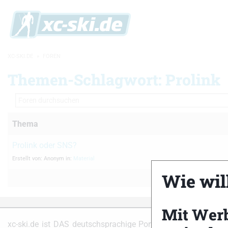
XC-SKI.DE
»
FOREN
Themen-Schlagwort: Prolink
Thema
Prolink oder SNS?
Erstellt von:
Anonym
in:
Material
Wie will
Mit Wer
Partner
xc-ski.de ist DAS deutschsprachige Portal mit