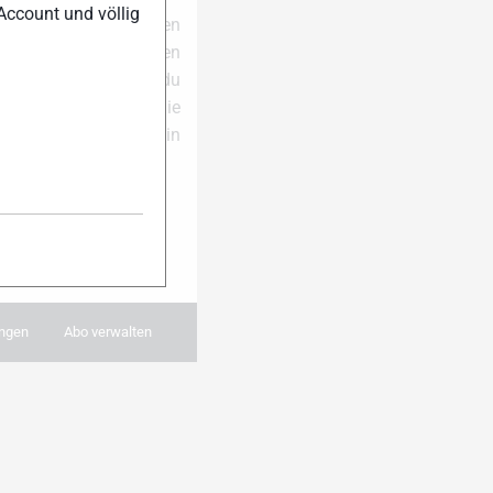
Account und völlig
ell auf dem Laufenden
e dich für unseren
 der Saison erhältst du
al pro Woche die
und Themen in dein
 anmelden:
ngen
Abo verwalten