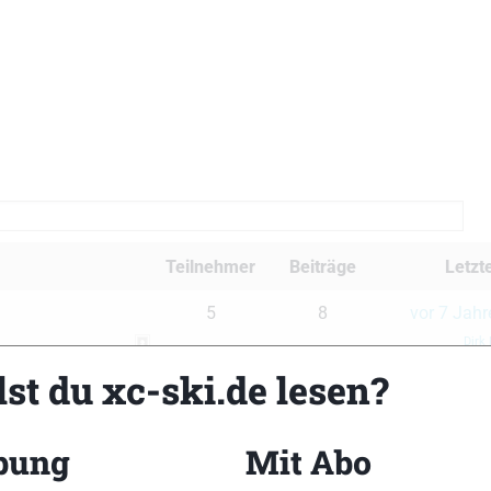
Teilnehmer
Beiträge
Letzt
5
8
vor 7 Jah
Dirk
st du xc-ski.de lesen?
bung
Mit Abo
xc-ski.de Newslet