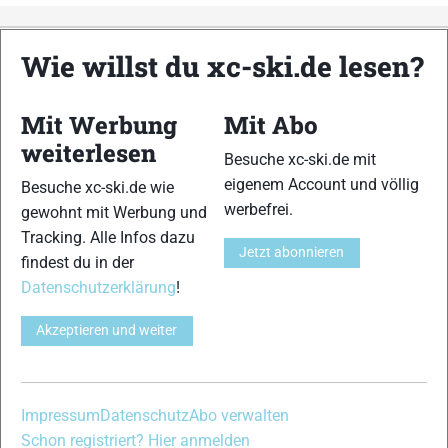
Wie willst du xc-ski.de lesen?
xc-ski.de ist DAS deutschsprachige Portal mit aktuellen
News aus dem Skilanglauf, Biathlon und der Nordischen
Kombination, einer Loipendatenbank,
Langlauf
-Community
Mit Werbung
Mit Abo
und allem was du sonst noch über deine Lieblingssportarten
weiterlesen
wissen solltest.
Besuche xc-ski.de mit
eigenem Account und völlig
Besuche xc-ski.de wie
Ob
Skilanglauf
-Anfänger oder Profi-Sportler, wir haben
werbefrei.
gewohnt mit Werbung und
immer ein offenes Ohr für dich! Du kannst uns jederzeit über
Tracking. Alle Infos dazu
das
Kontaktformular
erreichen.
Jetzt abonnieren
findest du in der
Datenschutzerklärung
!
Partner
Akzeptieren und weiter
xc-ski.de in Social Media
Impressum
Datenschutz
Abo verwalten
instagram
facebook
spotify
x
youtube
Schon registriert? Hier anmelden