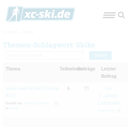
XC-SKI.DE
»
FOREN
Themen-Schlagwort: Skike
Thema
Teilnehmer
Beiträge
Letzter
Beitrag
Skike oder Rollski (Fischer
6
11
vor
RC7)
2 Jahren,
2 Monaten
Erstellt von:
Helmut Grammer
in:
Rollski
Haile Peter