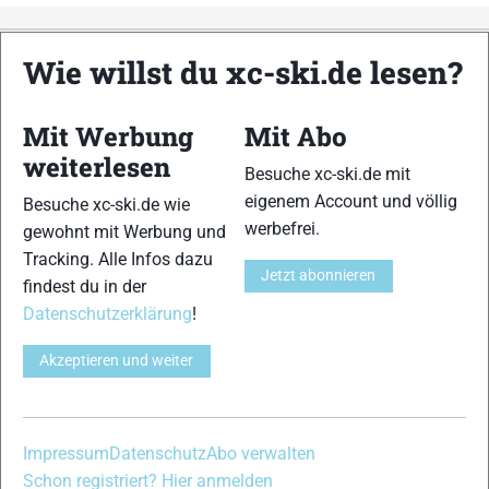
Wie willst du xc-ski.de lesen?
xc-ski.de ist DAS deutschsprachige Portal mit aktuellen
News aus dem Skilanglauf, Biathlon und der Nordischen
Kombination, einer Loipendatenbank,
Langlauf
-Community
Mit Werbung
Mit Abo
und allem was du sonst noch über deine Lieblingssportarten
weiterlesen
wissen solltest.
Besuche xc-ski.de mit
eigenem Account und völlig
Besuche xc-ski.de wie
Ob
Skilanglauf
-Anfänger oder Profi-Sportler, wir haben
werbefrei.
gewohnt mit Werbung und
immer ein offenes Ohr für dich! Du kannst uns jederzeit über
Tracking. Alle Infos dazu
das
Kontaktformular
erreichen.
Jetzt abonnieren
findest du in der
Datenschutzerklärung
!
Partner
Akzeptieren und weiter
xc-ski.de in Social Media
Impressum
Datenschutz
Abo verwalten
instagram
facebook
spotify
x
youtube
Schon registriert? Hier anmelden