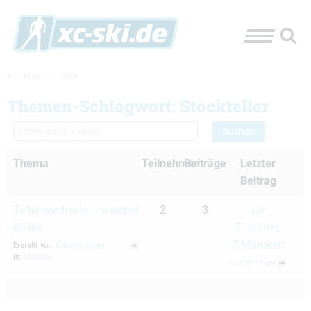
XC-SKI.DE
»
FOREN
Themen-Schlagwort: Stockteller
Thema
Teilnehmer
Beiträge
Letzter
Beitrag
Teller wechseln – welcher
2
3
vor
Kleber
7 Jahren,
7 Monaten
Erstellt von:
Carsten Unger
in:
Material
Carsten Unger