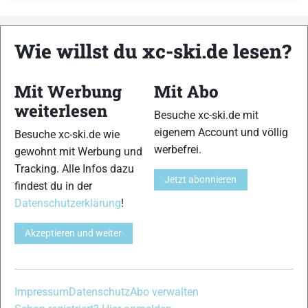
Wie willst du xc-ski.de lesen?
xc-ski.de ist DAS deutschsprachige Portal mit aktuellen
News aus dem Skilanglauf, Biathlon und der Nordischen
Kombination, einer Loipendatenbank,
Langlauf
-Community
Mit Werbung
Mit Abo
und allem was du sonst noch über deine Lieblingssportarten
weiterlesen
Besuche xc-ski.de mit
wissen solltest.
eigenem Account und völlig
Besuche xc-ski.de wie
werbefrei.
Ob
Skilanglauf
-Anfänger oder Profi-Sportler, wir haben
gewohnt mit Werbung und
immer ein offenes Ohr für dich! Du kannst uns jederzeit über
Tracking. Alle Infos dazu
Jetzt abonnieren
das
Kontaktformular
erreichen.
findest du in der
Datenschutzerklärung
!
Partner
Akzeptieren und weiter
xc-ski.de in Social Media
Impressum
Datenschutz
Abo verwalten