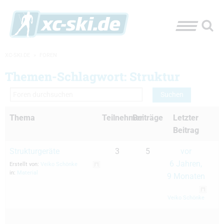
XC-SKI.DE
»
FOREN
Themen-Schlagwort: Struktur
Thema
Teilnehmer
Beiträge
Letzter
Beitrag
Strukturgeräte
3
5
vor
6 Jahren,
Erstellt von:
Veiko Schönke
in:
Material
9 Monaten
Veiko Schönke