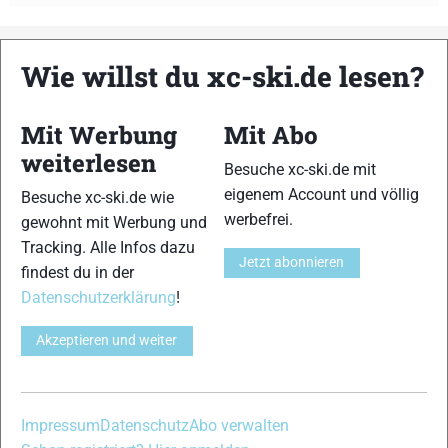
Wie willst du xc-ski.de lesen?
xc-ski.de ist DAS deutschsprachige Portal mit aktuellen
News aus dem Skilanglauf, Biathlon und der Nordischen
Kombination, einer Loipendatenbank,
Langlauf
-Community
Mit Werbung
Mit Abo
und allem was du sonst noch über deine Lieblingssportarten
weiterlesen
Besuche xc-ski.de mit
wissen solltest.
eigenem Account und völlig
Besuche xc-ski.de wie
werbefrei.
gewohnt mit Werbung und
Ob
Skilanglauf
-Anfänger oder Profi-Sportler, wir haben
Tracking. Alle Infos dazu
immer ein offenes Ohr für dich! Du kannst uns jederzeit über
Jetzt abonnieren
das
Kontaktformular
erreichen.
findest du in der
Datenschutzerklärung
!
Partner
Akzeptieren und weiter
xc-ski.de in Social Media
Impressum
Datenschutz
Abo verwalten