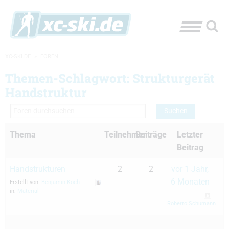
XC-SKI.DE
»
FOREN
Themen-Schlagwort: Strukturgerät
Handstruktur
Thema
Teilnehmer
Beiträge
Letzter
Beitrag
Handstrukturen
2
2
vor 1 Jahr,
6 Monaten
Erstellt von:
Benjamin Koch
in:
Material
Roberto Schumann