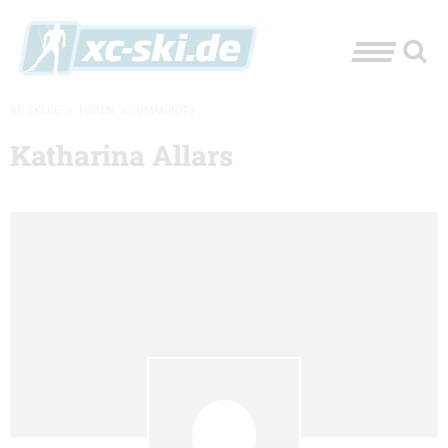
XC-SKI.DE
»
FOREN
»
COMMUNITY
Katharina Allars