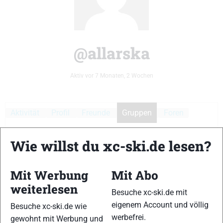
@allarska
Aktiv vor 7 Monaten, 2 Wochen
Aktivität
Profil
Freunde
Gruppen
Foren
Medien
Wie willst du xc-ski.de lesen?
Mitgliedschaften
Mit Werbung
Mit Abo
weiterlesen
Besuche xc-ski.de mit
Sortieren
eigenem Account und völlig
Besuche xc-ski.de wie
Es wurden keine Gruppen gefunden.
nach:
werbefrei.
gewohnt mit Werbung und