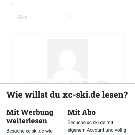
RSS-
Feed
Zeige:
Katharina Allars
hat das Thema
Belagscodierung Fischerski
im Forum
Material
Wie willst du xc-ski.de lesen?
vor 2 Jahre
erstellt
Mit Werbung
Mit Abo
Hallo zusammen
Ich suche schon länger eine Tabelle, wo die
weiterlesen
Besuche xc-ski.de mit
Codierungen auf den Fischer-Belägen
eigenem Account und völlig
Besuche xc-ski.de wie
ersichtlich sind. Im Netz finde ich nur sehr