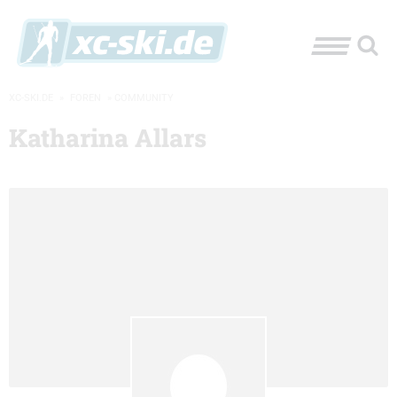
XC-SKI.DE
»
FOREN
»
COMMUNITY
Katharina Allars