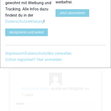
werbefrei.
gewohnt mit Werbung und
alte Beiträge, welche mir nicht weiterhelfen.
Tracking. Alle Infos dazu
Zum Bsp. steht auf dem Speedmax classic
Jetzt abonnieren
findest du in der
812: 28/8Q2 und auf einem anderen 902:
Datenschutzerklärung
!
28/902.
Gibt es irgendwo eine Zusammenstellung der
Akzeptieren und weiter
neueren Modelle und deren Bel…
Weiterlesen
Teilen
Impressum
Datenschutz
Abo verwalten
Schon registriert? Hier anmelden
Katharina Allars
wurde ein Mitglied
vor
7 Jahre
Teilen