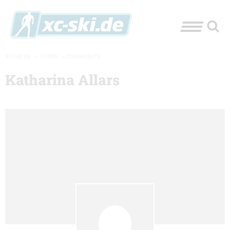
XC-SKI.DE
»
FOREN
»
COMMUNITY
Katharina Allars