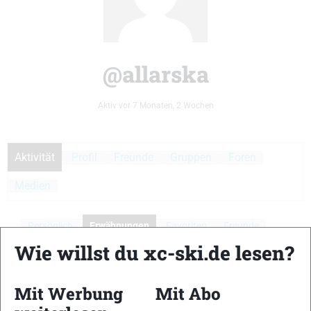
@allarska
Aktiv vor 7 Monaten, 2 Wochen
Aktivität
Profil
Freunde
Gruppen
Foren
Medien
Persönlich
Erwähnungen
Favoriten
Freunde
Wie willst du xc-ski.de lesen?
Gruppen
Aktivitäten der Mitglieder
Mit Werbung
Mit Abo