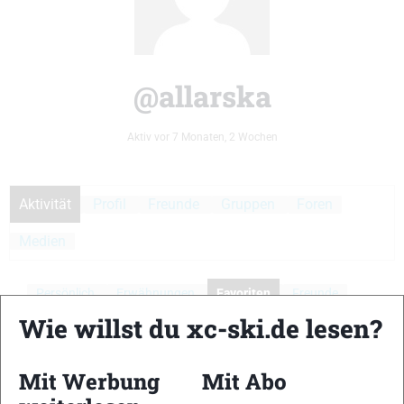
@allarska
Aktiv vor 7 Monaten, 2 Wochen
Aktivität
Profil
Freunde
Gruppen
Foren
Medien
Persönlich
Erwähnungen
Favoriten
Freunde
Wie willst du xc-ski.de lesen?
Gruppen
Aktivitäten der Mitglieder
Mit Werbung
Mit Abo