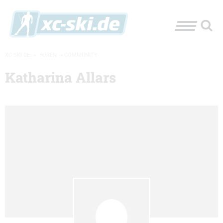
XC-SKI.DE
»
FOREN
»
COMMUNITY
Katharina Allars