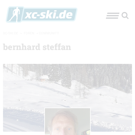
XC-SKI.DE
»
FOREN
»
COMMUNITY
bernhard steffan