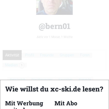
@bern01
Aktiv vor 1 Monat, 1 Woche
Aktivität
Profil
Freunde
Gruppen
Foren
Medien
1
Persönlich
Erwähnungen
Favoriten
Freunde
Wie willst du xc-ski.de lesen?
Gruppen
Aktivitäten der Mitglieder
Mit Werbung
Mit Abo