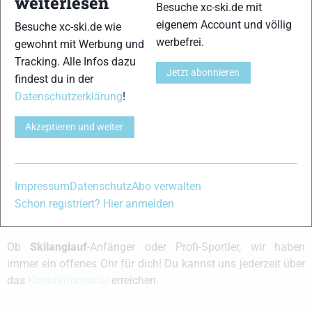
weiterlesen
Besuche xc-ski.de mit
RSS-
eigenem Account und völlig
Feed
Besuche xc-ski.de wie
werbefrei.
gewohnt mit Werbung und
Zeige:
Tracking. Alle Infos dazu
Jetzt abonnieren
Es wurde leider keine Aktivität gefunden. Bitte
findest du in der
versuche es mit einem anderen Filter.
Datenschutzerklärung
!
Akzeptieren und weiter
xc-ski.de ist DAS deutschsprachige Portal mit aktuellen
News aus dem Skilanglauf, Biathlon und der Nordischen
Kombination, einer Loipendatenbank,
Langlauf
-Community
Impressum
Datenschutz
Abo verwalten
und allem was du sonst noch über deine Lieblingssportarten
Schon registriert? Hier anmelden
wissen solltest.
Ob
Skilanglauf
-Anfänger oder Profi-Sportler, wir haben
immer ein offenes Ohr für dich! Du kannst uns jederzeit über
das
Kontaktformular
erreichen.