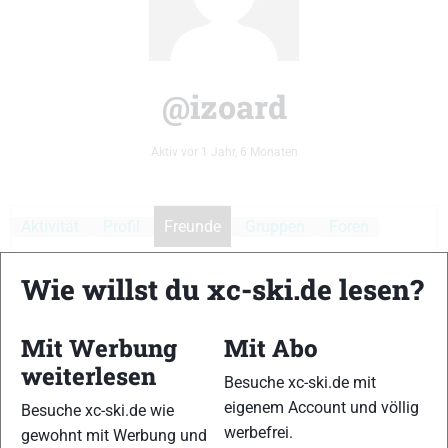
@izoard
Aktiv vor 1 Jahr, 6 Monaten
Aktivität
Profil
Freunde
Gruppen
Foren
Medien
Wie willst du xc-ski.de lesen?
Mit Werbung
Mit Abo
weiterlesen
Besuche xc-ski.de mit
Zeige:
eigenem Account und völlig
Besuche xc-ski.de wie
Es wurden keine Benutzer gefunden.
werbefrei.
gewohnt mit Werbung und