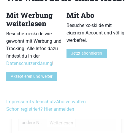
Mit Werbung
Mit Abo
weiterlesen
Besuche xc-ski.de mit
eigenem Account und völlig
Besuche xc-ski.de wie
werbefrei.
gewohnt mit Werbung und
Tracking. Alle Infos dazu
</p>
Jetzt abonnieren
findest du in der
Hallo zusammen,
Datenschutzerklärung
!
hab seit letzter Woche bei den Weltcup
bewerben sowohl klassisch als auch in den
Akzeptieren und weiter
Skating Bewerben ein neuer Fischer Modell
,MAX‘ an den Beinen einiger Athleten
entdeckt.
Die Schuhe haben ein Eindeutiges BOA
Impressum
Datenschutz
Abo verwalten
System als ersichtliche Neuerung.
Schon registriert? Hier anmelden
Hat jemand schon weitere Erkenntnisse was
andere N…
Weiterlesen