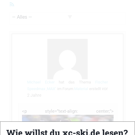
RSS-
Feed
Zeige:
Michael Ecker
hat das Thema
Fischer
vor
Speedmax ,MAX‘
im Forum
Material
erstellt
2 Jahre
<p style=”text-align: center;”>
Wie willst du xc-ski.de lesen?