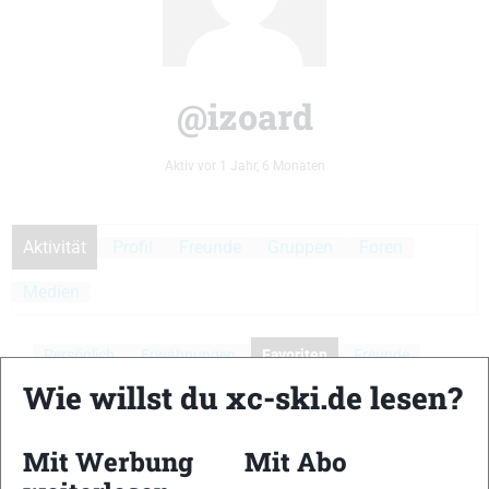
@izoard
Aktiv vor 1 Jahr, 6 Monaten
Aktivität
Profil
Freunde
Gruppen
Foren
Medien
Persönlich
Erwähnungen
Favoriten
Freunde
Wie willst du xc-ski.de lesen?
Gruppen
Aktivitäten der Mitglieder
Mit Werbung
Mit Abo