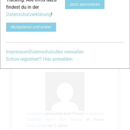
Hallo Elmar,
Jetzt abonnieren
findest du in der
Du kannst mir gern auf
Datenschutzerklärung
!
kinne.jens@gmail.com
schreiben.
Die Ummeldung würde ich vor Ort klären.
Akzeptieren und weiter
Beste Grüße Jens
Teilen
Impressum
Datenschutz
Abo verwalten
Schon registriert? Hier anmelden
Jens Kinne
antwortete zum Thema
Verschenke
Startplatz Öppet Spår söndag
im Forum
vor 2 Jahre
Suche/Biete