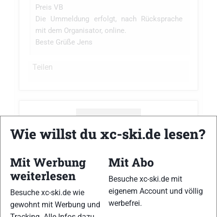
Preis VB
Die Ummeldung erfolgt, nach Rücksprache
mit dem Organisator, online.
Beste Grüße Jens
Teilen
Wie willst du xc-ski.de lesen?
Mit Werbung
Mit Abo
weiterlesen
Besuche xc-ski.de mit
Jens Kinne
antwortete zum Thema
Verschenke
Startplatz Öppet Spår söndag
im Forum
eigenem Account und völlig
Besuche xc-ski.de wie
vor 2 Jahre
Suche/Biete
werbefrei.
gewohnt mit Werbung und
Tracking. Alle Infos dazu