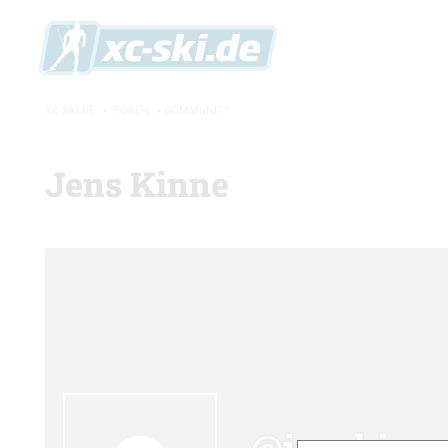
XC-SKI.DE
»
FOREN
»
COMMUNITY
Jens Kinne
@jenskinn