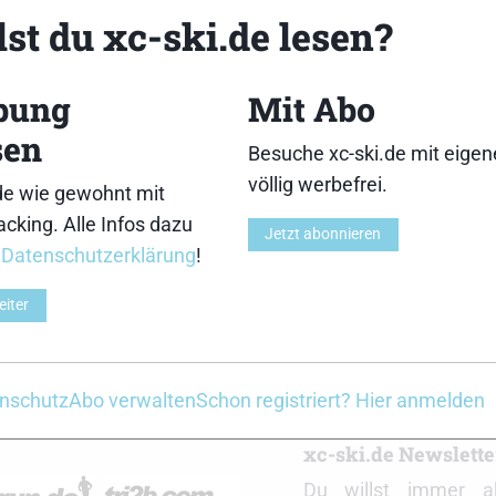
st du xc-ski.de lesen?
bung
Mit Abo
sen
Besuche xc-ski.de mit eige
völlig werbefrei.
de wie gewohnt mit
Medien
cking. Alle Infos dazu
Jetzt abonnieren
r
Datenschutzerklärung
!
eiter
Zeige:
nschutz
Abo verwalten
Schon registriert? Hier anmelden
r
xc-ski.de Newslett
Du willst immer a