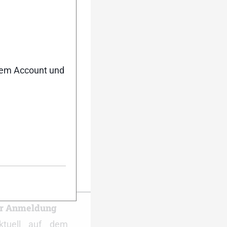
nem Account und
er Anmeldung
ktuell auf dem