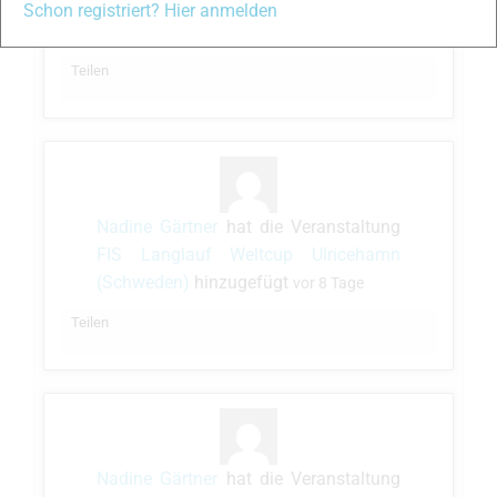
FIS Nordische Kombination Weltcup
Schon registriert? Hier anmelden
Ruka (Finnland)
hinzugefügt
vor 8 Tage
Teilen
Nadine Gärtner
hat die Veranstaltung
FIS Langlauf Weltcup Ulricehamn
(Schweden)
hinzugefügt
vor 8 Tage
Teilen
Nadine Gärtner
hat die Veranstaltung