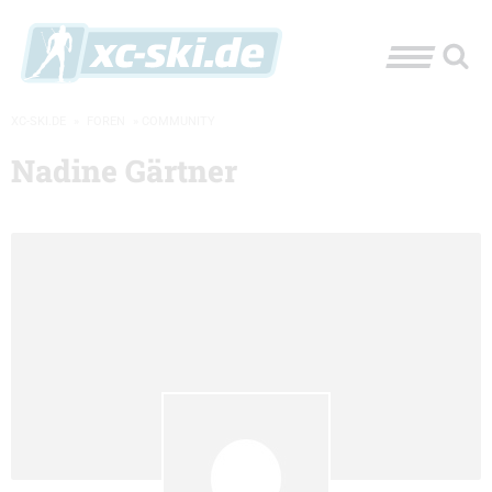
XC-SKI.DE
»
FOREN
»
COMMUNITY
Nadine Gärtner