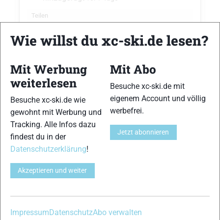
Teilen
Wie willst du xc-ski.de lesen?
Mit Werbung
Mit Abo
weiterlesen
Nadine Gärtner
hat die Veranstaltung
Besuche xc-ski.de mit
FIS Nordische Kombination Weltcup
eigenem Account und völlig
Besuche xc-ski.de wie
Val di Fiemme (Italien)
hinzugefügt
vor
werbefrei.
gewohnt mit Werbung und
7 Tage
Tracking. Alle Infos dazu
Jetzt abonnieren
findest du in der
Teilen
Datenschutzerklärung
!
Akzeptieren und weiter
Nadine Gärtner
hat die Veranstaltung
Impressum
Datenschutz
Abo verwalten