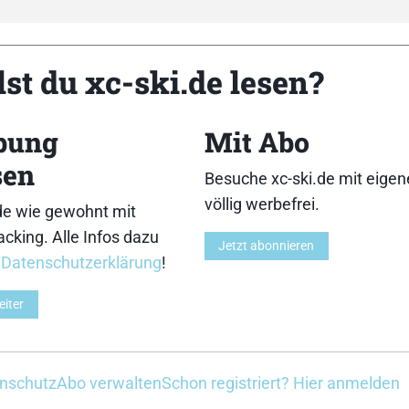
st du xc-ski.de lesen?
bung
Mit Abo
oren
Medien
sen
Besuche xc-ski.de mit eige
völlig werbefrei.
de wie gewohnt mit
cking. Alle Infos dazu
Jetzt abonnieren
r
Datenschutzerklärung
!
eiter
nschutz
Abo verwalten
Schon registriert? Hier anmelden