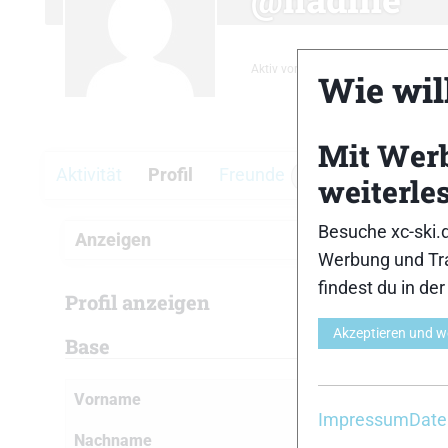
Aktiv vor 15 Stunden, 15 Minuten
Wie will
Mit Wer
Aktivität
Profil
Freunde
Gruppen
F
1
weiterle
Besuche xc-ski.
Anzeigen
Werbung und Tra
findest du in de
Profil anzeigen
Akzeptieren und w
Base
Vorname
Nadine
Impressum
Date
Nachname
Gärtner