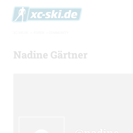
XC-SKI.DE
»
FOREN
»
COMMUNITY
Nadine Gärtner
@nadine