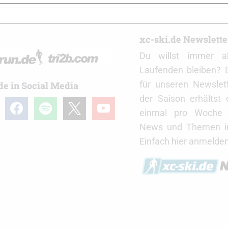
r
xc-ski.de Newslett
Du willst immer a
Laufenden bleiben? 
für unseren Newslet
de in Social Media
der Saison erhältst
gram
facebook
spotify
x
youtube
einmal pro Woche d
News und Themen in
Einfach hier anmelden