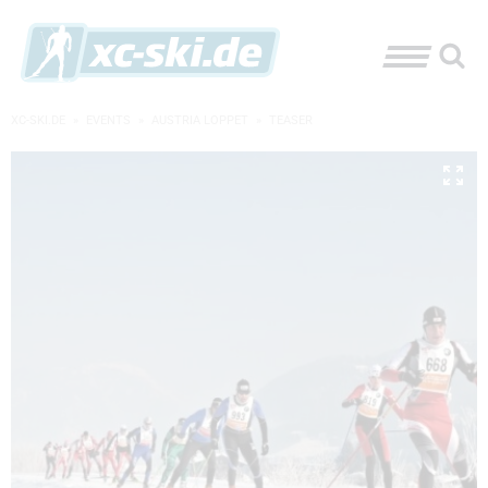
XC-SKI.DE
»
EVENTS
»
AUSTRIA LOPPET
»
TEASER