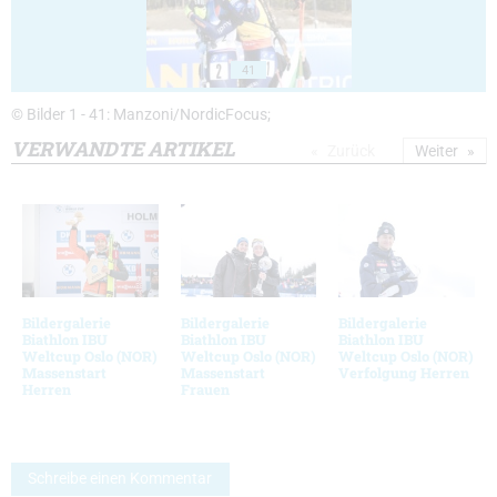
41
© Bilder 1 - 41: Manzoni/NordicFocus;
VERWANDTE ARTIKEL
Zurück
Weiter
Bildergalerie
Bildergalerie
Bildergalerie
Biathlon IBU
Biathlon IBU
Biathlon IBU
Weltcup Oslo (NOR)
Weltcup Oslo (NOR)
Weltcup Oslo (NOR)
Massenstart
Massenstart
Verfolgung Herren
Herren
Frauen
Schreibe einen Kommentar