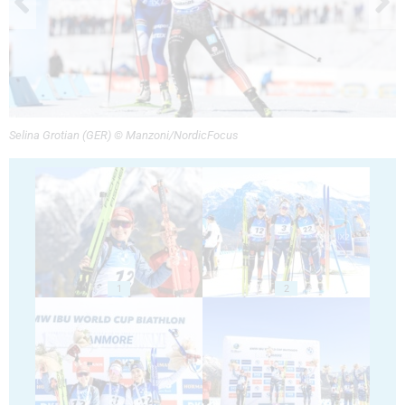
Selina Grotian (GER) © Manzoni/NordicFocus
1
2