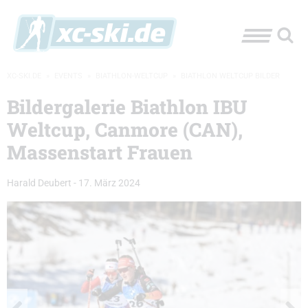
XC-SKI.DE
»
EVENTS
»
BIATHLON-WELTCUP
»
BIATHLON WELTCUP BILDER
Bildergalerie Biathlon IBU
Weltcup, Canmore (CAN),
Massenstart Frauen
Harald Deubert
-
17. März 2024