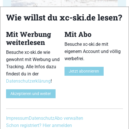
Wie willst du xc-ski.de lesen?
Mit Werbung
Mit Abo
23
24
weiterlesen
Besuche xc-ski.de mit
eigenem Account und völlig
Besuche xc-ski.de wie
werbefrei.
gewohnt mit Werbung und
Tracking. Alle Infos dazu
Jetzt abonnieren
findest du in der
25
26
Datenschutzerklärung
!
Akzeptieren und weiter
27
28
Impressum
Datenschutz
Abo verwalten
Schon registriert? Hier anmelden