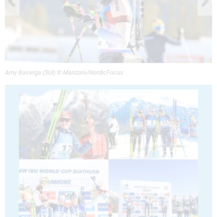
Amy Baserga (SUI) © Manzoni/NordicFocus
1
2