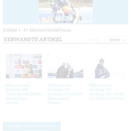
41
© Bilder 1 - 41: Manzoni/NordicFocus;
VERWANDTE ARTIKEL
Zurück
Weiter
Bildergalerie
Bildergalerie
Bildergalerie
Biathlon IBU
Biathlon IBU
Biathlon IBU
Weltcup Oslo (NOR)
Weltcup Oslo (NOR)
Weltcup Oslo (NOR)
Massenstart
Massenstart
Verfolgung Herren
Herren
Frauen
Schreibe einen Kommentar