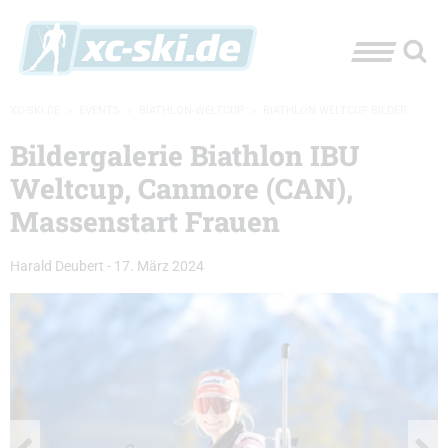
XC-SKI.DE
»
EVENTS
»
BIATHLON-WELTCUP
»
BIATHLON WELTCUP BILDER
Bildergalerie Biathlon IBU
Weltcup, Canmore (CAN),
Massenstart Frauen
Harald Deubert
-
17. März 2024