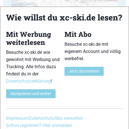
Wie willst du xc-ski.de lesen?
Mit Werbung
Mit Abo
23
24
weiterlesen
Besuche xc-ski.de mit
eigenem Account und völlig
Besuche xc-ski.de wie
werbefrei.
gewohnt mit Werbung und
Tracking. Alle Infos dazu
Jetzt abonnieren
findest du in der
25
26
Datenschutzerklärung
!
Akzeptieren und weiter
27
28
Impressum
Datenschutz
Abo verwalten
Schon registriert? Hier anmelden