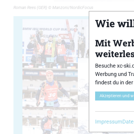
Roman Rees (GER) © Manzoni/NordicFocus
Wie will
Mit Wer
weiterle
1
2
Besuche xc-ski.
Werbung und Tra
findest du in de
Akzeptieren und w
6
7
Impressum
Date