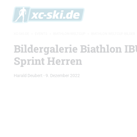
XC-SKI.DE
»
EVENTS
»
BIATHLON-WELTCUP
»
BIATHLON WELTCUP BILDER
Bildergalerie Biathlon I
Sprint Herren
Harald Deubert
-
9. Dezember 2022