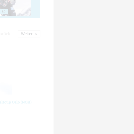
30
urück
Weiter
eltcup Oslo (NOR)