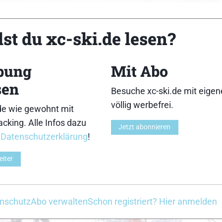
st du xc-ski.de lesen?
bung
Mit Abo
sen
Besuche xc-ski.de mit eige
3
4
völlig werbefrei.
de wie gewohnt mit
cking. Alle Infos dazu
Jetzt abonnieren
r
Datenschutzerklärung
!
eiter
8
9
nschutz
Abo verwalten
Schon registriert? Hier anmelden