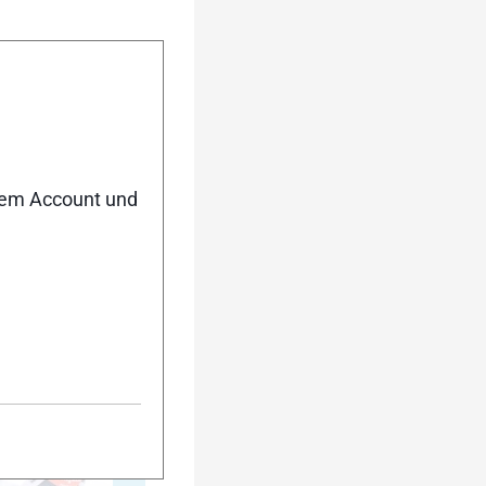
nem Account und
5
10