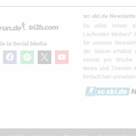
r
xc-ski.de Newslett
Du willst immer a
Laufenden bleiben? 
für unseren Newslet
de in Social Media
der Saison erhältst
gram
facebook
spotify
x
youtube
einmal pro Woche d
News und Themen in
Einfach hier anmelden