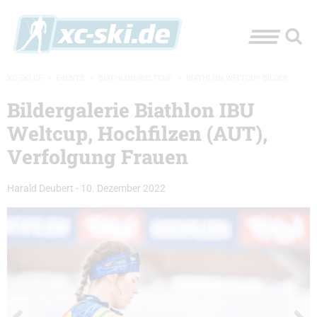
XC-SKI.DE
»
EVENTS
»
BIATHLON-WELTCUP
»
BIATHLON WELTCUP BILDER
Bildergalerie Biathlon IBU
Weltcup, Hochfilzen (AUT),
Verfolgung Frauen
Harald Deubert
-
10. Dezember 2022