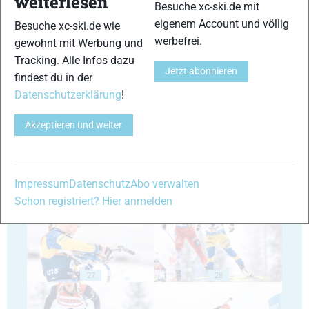
weiterlesen
Besuche xc-ski.de mit
eigenem Account und völlig
Besuche xc-ski.de wie
werbefrei.
gewohnt mit Werbung und
Tracking. Alle Infos dazu
Jetzt abonnieren
findest du in der
23
24
Datenschutzerklärung
!
Akzeptieren und weiter
25
26
Impressum
Datenschutz
Abo verwalten
Schon registriert? Hier anmelden
27
28