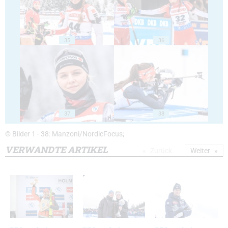
35
36
37
38
© Bilder 1 - 38: Manzoni/NordicFocus;
VERWANDTE ARTIKEL
Zurück
Weiter