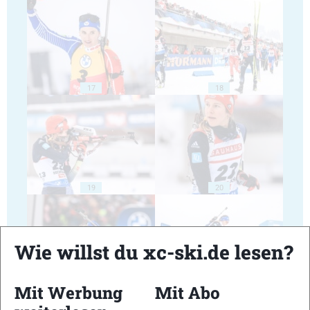
17
18
19
20
Wie willst du xc-ski.de lesen?
Mit Werbung
Mit Abo
21
22