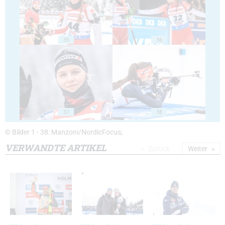
35
36
37
38
© Bilder 1 - 38: Manzoni/NordicFocus;
VERWANDTE ARTIKEL
Zurück
Weiter