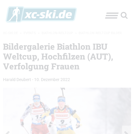
XC-SKI.DE
»
EVENTS
»
BIATHLON-WELTCUP
»
BIATHLON WELTCUP BILDER
Bildergalerie Biathlon IBU
Weltcup, Hochfilzen (AUT),
Verfolgung Frauen
Harald Deubert
-
10. Dezember 2022