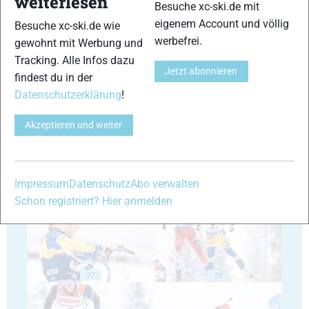
weiterlesen
Besuche xc-ski.de mit
eigenem Account und völlig
Besuche xc-ski.de wie
werbefrei.
gewohnt mit Werbung und
Tracking. Alle Infos dazu
Jetzt abonnieren
findest du in der
23
24
Datenschutzerklärung
!
Akzeptieren und weiter
25
26
Impressum
Datenschutz
Abo verwalten
Schon registriert? Hier anmelden
27
28