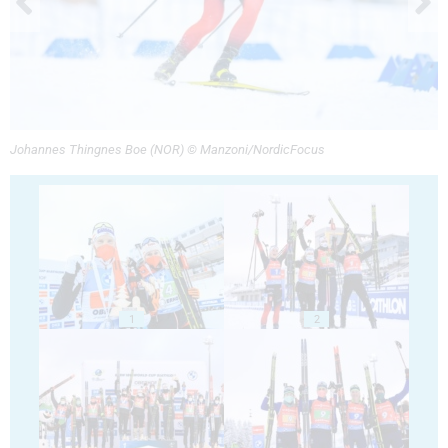
Johannes Thingnes Boe (NOR) © Manzoni/NordicFocus
1
2