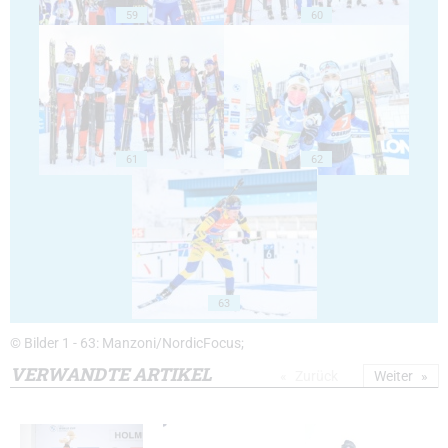
59
60
61
62
63
© Bilder 1 - 63: Manzoni/NordicFocus;
VERWANDTE ARTIKEL
Zurück
Weiter