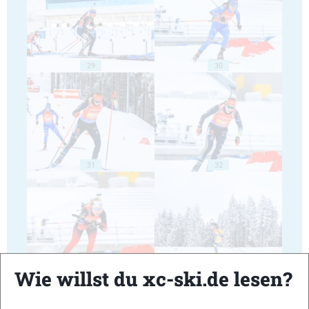
29
30
31
32
33
34
Wie willst du xc-ski.de lesen?