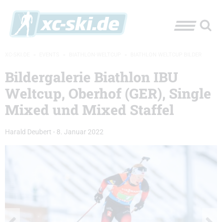
XC-SKI.DE
»
EVENTS
»
BIATHLON-WELTCUP
»
BIATHLON WELTCUP BILDER
Bildergalerie Biathlon IBU
Weltcup, Oberhof (GER), Single
Mixed und Mixed Staffel
Harald Deubert
-
8. Januar 2022