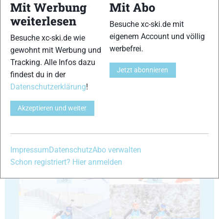
Mit Werbung
Mit Abo
weiterlesen
Besuche xc-ski.de mit
eigenem Account und völlig
Besuche xc-ski.de wie
35
36
werbefrei.
gewohnt mit Werbung und
Tracking. Alle Infos dazu
Jetzt abonnieren
findest du in der
Datenschutzerklärung
!
Akzeptieren und weiter
37
38
Impressum
Datenschutz
Abo verwalten
Schon registriert? Hier anmelden
39
40