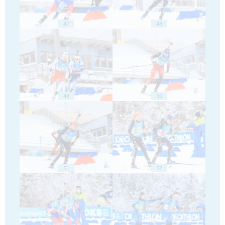
47
48
49
50
51
52