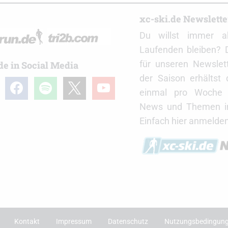
r
xc-ski.de Newslett
Du willst immer a
Laufenden bleiben? 
für unseren Newslet
de in Social Media
der Saison erhältst
gram
facebook
spotify
x
youtube
einmal pro Woche d
News und Themen in
Einfach hier anmelden
Kontakt
Impressum
Datenschutz
Nutzungsbedingun