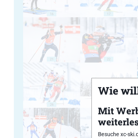
16
17
21
22
Wie will
26
27
Mit Wer
weiterle
Besuche xc-ski.