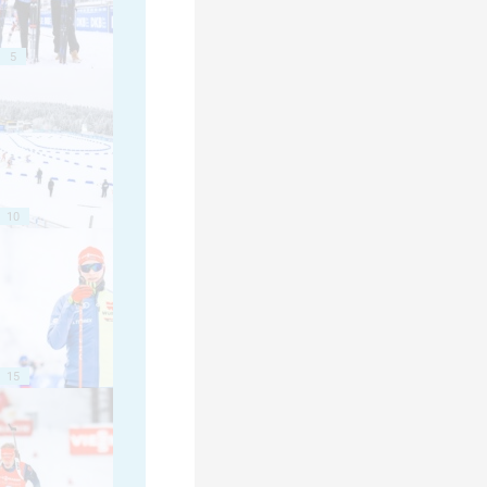
5
10
15