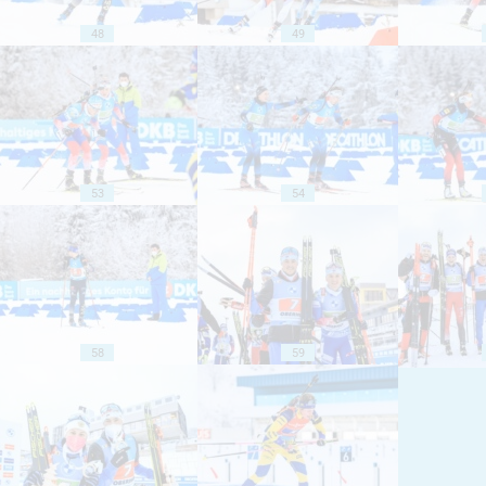
48
49
53
54
58
59