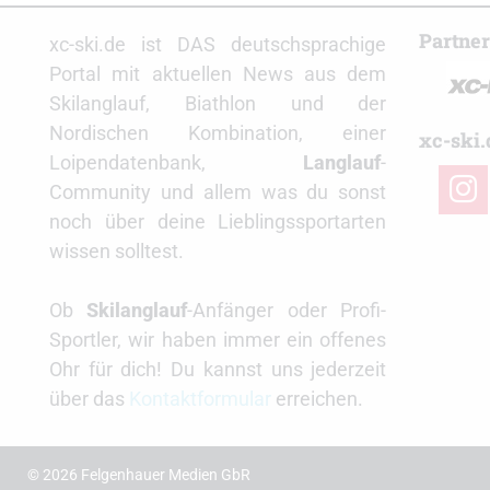
Partne
xc-ski.de ist DAS deutschsprachige
Portal mit aktuellen News aus dem
Skilanglauf, Biathlon und der
Nordischen Kombination, einer
xc-ski.
Loipendatenbank,
Langlauf
-
insta
Community und allem was du sonst
noch über deine Lieblingssportarten
wissen solltest.
Ob
Skilanglauf
-Anfänger oder Profi-
Sportler, wir haben immer ein offenes
Ohr für dich! Du kannst uns jederzeit
über das
Kontaktformular
erreichen.
© 2026 Felgenhauer Medien GbR