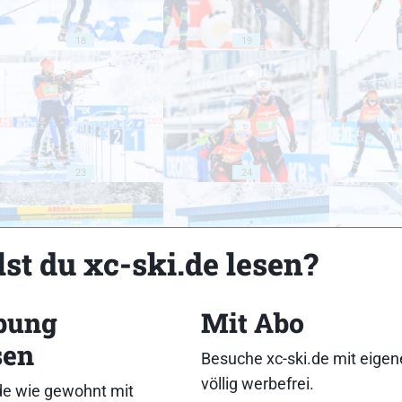
18
19
23
24
st du xc-ski.de lesen?
28
29
bung
Mit Abo
sen
Besuche xc-ski.de mit eige
völlig werbefrei.
de wie gewohnt mit