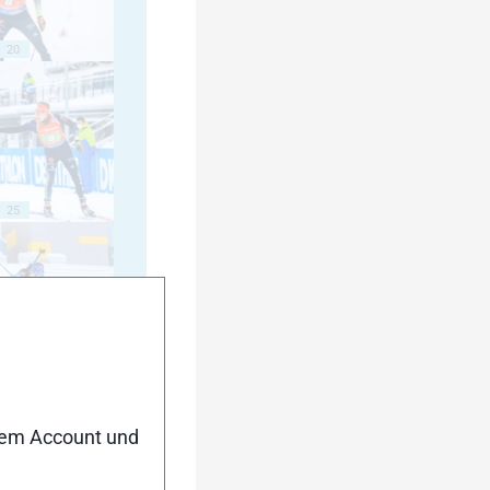
20
25
30
nem Account und