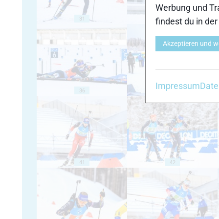
Werbung und Tra
31
32
findest du in de
Akzeptieren und w
Impressum
Date
36
37
41
42