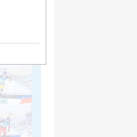
35
40
45