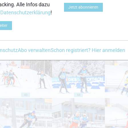
cking. Alle Infos dazu
Jetzt abonnieren
33
34
r
Datenschutzerklärung
!
eiter
nschutz
Abo verwalten
Schon registriert? Hier anmelden
38
39
43
44