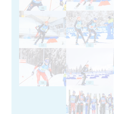
46
47
51
52
56
57