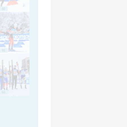
50
55
60