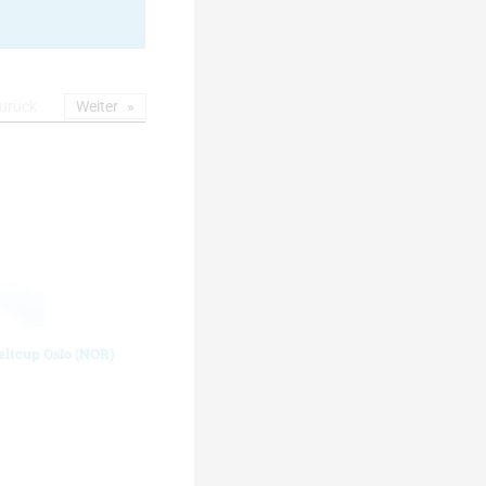
urück
Weiter
eltcup Oslo (NOR)