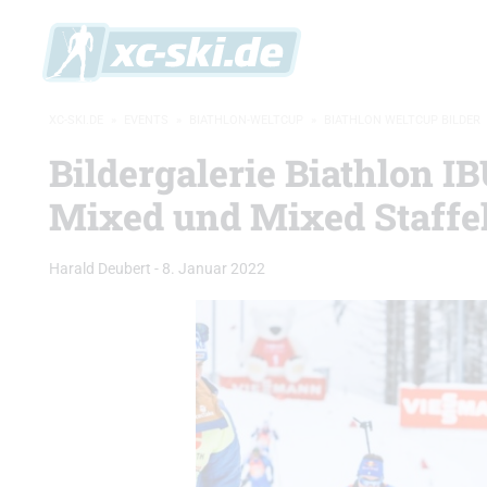
XC-SKI.DE
»
EVENTS
»
BIATHLON-WELTCUP
»
BIATHLON WELTCUP BILDER
Bildergalerie Biathlon I
Mixed und Mixed Staffe
Harald Deubert
-
8. Januar 2022