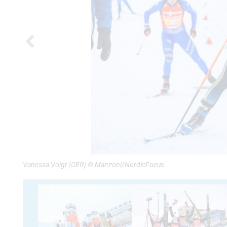
Vanessa Voigt (GER) © Manzoni/NordicFocus