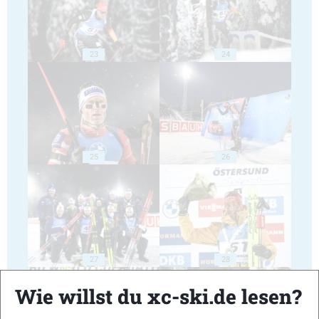
23
24
25
26
27
28
Wie willst du xc-ski.de lesen?