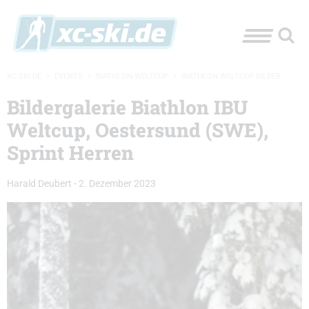
XC-SKI.DE
»
EVENTS
»
BIATHLON-WELTCUP
»
BIATHLON WELTCUP BILDER
Bildergalerie Biathlon IBU
Weltcup, Oestersund (SWE),
Sprint Herren
Harald Deubert
-
2. Dezember 2023