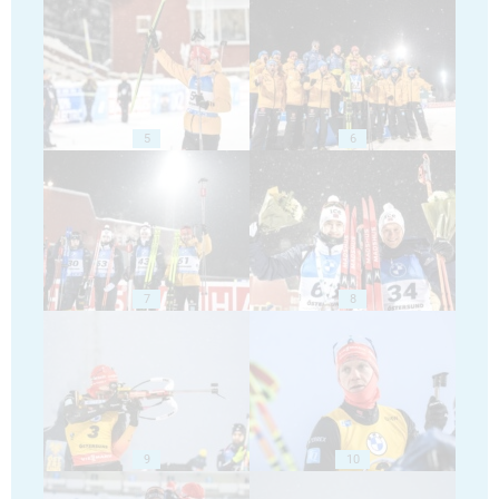
5
6
7
8
9
10