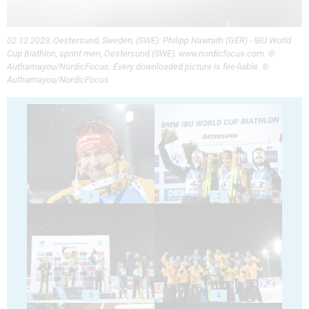
02.12.2023, Oestersund, Sweden, (SWE): Philipp Nawrath (GER) - IBU World
Cup Biathlon, sprint men, Oestersund (SWE). www.nordicfocus.com. ©
Authamayou/NordicFocus. Every downloaded picture is fee-liable. ©
Authamayou/NordicFocus
1
2
3
4