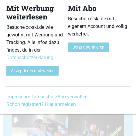
Mit Werbung
Mit Abo
weiterlesen
Besuche xc-ski.de mit
29
30
eigenem Account und völlig
Besuche xc-ski.de wie
werbefrei.
gewohnt mit Werbung und
Tracking. Alle Infos dazu
Jetzt abonnieren
findest du in der
Datenschutzerklärung
!
31
32
Akzeptieren und weiter
Impressum
Datenschutz
Abo verwalten
Schon registriert? Hier anmelden
33
34