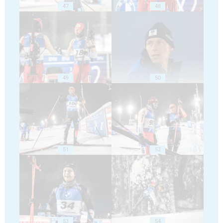
47
48
49
50
51
52
53
54