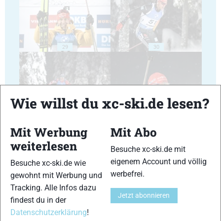
29
30
Wie willst du xc-ski.de lesen?
31
32
Mit Werbung
Mit Abo
weiterlesen
Besuche xc-ski.de mit
eigenem Account und völlig
Besuche xc-ski.de wie
werbefrei.
gewohnt mit Werbung und
Tracking. Alle Infos dazu
33
34
Jetzt abonnieren
findest du in der
Datenschutzerklärung
!