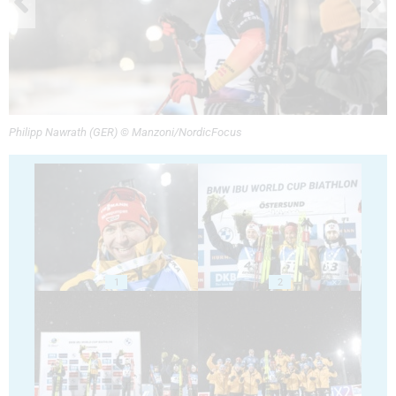
Philipp Nawrath (GER) © Manzoni/NordicFocus
1
2