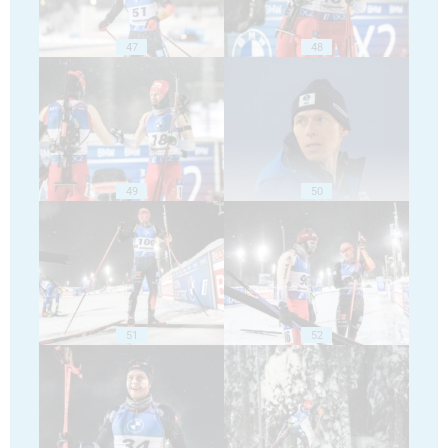
47
48
49
50
51
52