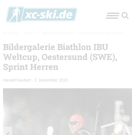
XC-SKI.DE
»
EVENTS
»
BIATHLON-WELTCUP
»
BIATHLON WELTCUP BILDER
Bildergalerie Biathlon IBU
Weltcup, Oestersund (SWE),
Sprint Herren
Harald Deubert
-
2. Dezember 2023