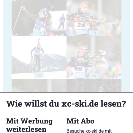
23
24
25
26
Wie willst du xc-ski.de lesen?
Mit Werbung
Mit Abo
27
28
weiterlesen
Besuche xc-ski.de mit