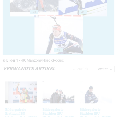
47
48
49
© Bilder 1 - 49: Manzoni/NordicFocus;
VERWANDTE ARTIKEL
Zurück
Weiter
Bildergalerie
Bildergalerie
Bildergalerie
Biathlon IBU
Biathlon IBU
Biathlon IBU