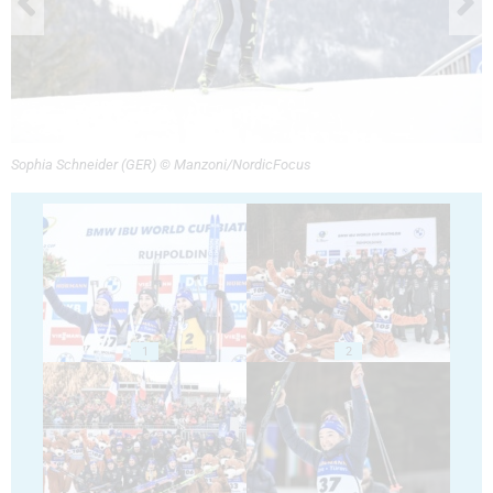
Sophia Schneider (GER) © Manzoni/NordicFocus
1
2