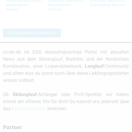
Weltcup Oslo (NOR)
Weltcup Oslo (NOR)
Weltcup Oslo (NOR)
Massenstart
Massenstart
Verfolgung Herren
Herren
Frauen
Schreibe einen Kommentar
xc-ski.de ist DAS deutschsprachige Portal mit aktuellen
News aus dem Skilanglauf, Biathlon und der Nordischen
Kombination, einer Loipendatenbank,
Langlauf
-Community
und allem was du sonst noch über deine Lieblingssportarten
wissen solltest.
Ob
Skilanglauf
-Anfänger oder Profi-Sportler, wir haben
immer ein offenes Ohr für dich! Du kannst uns jederzeit über
das
Kontaktformular
erreichen.
Partner