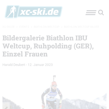
XC-SKI.DE
»
EVENTS
»
BIATHLON-WELTCUP
»
BIATHLON WELTCUP BILDER
Bildergalerie Biathlon IBU
Weltcup, Ruhpolding (GER),
Einzel Frauen
Harald Deubert
-
12. Januar 2023