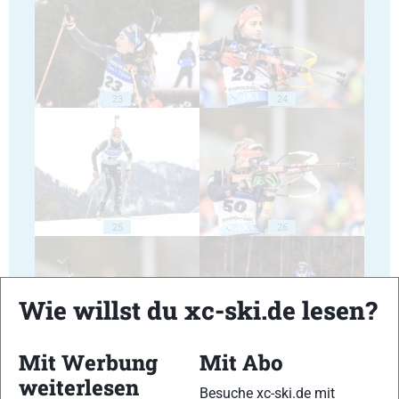
23
24
25
26
Wie willst du xc-ski.de lesen?
Mit Werbung
Mit Abo
27
28
weiterlesen
Besuche xc-ski.de mit