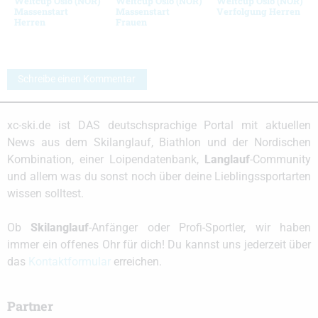
Weltcup Oslo (NOR)
Weltcup Oslo (NOR)
Weltcup Oslo (NOR)
Massenstart
Massenstart
Verfolgung Herren
Herren
Frauen
Schreibe einen Kommentar
xc-ski.de ist DAS deutschsprachige Portal mit aktuellen
News aus dem Skilanglauf, Biathlon und der Nordischen
Kombination, einer Loipendatenbank,
Langlauf
-Community
und allem was du sonst noch über deine Lieblingssportarten
wissen solltest.
Ob
Skilanglauf
-Anfänger oder Profi-Sportler, wir haben
immer ein offenes Ohr für dich! Du kannst uns jederzeit über
das
Kontaktformular
erreichen.
Partner