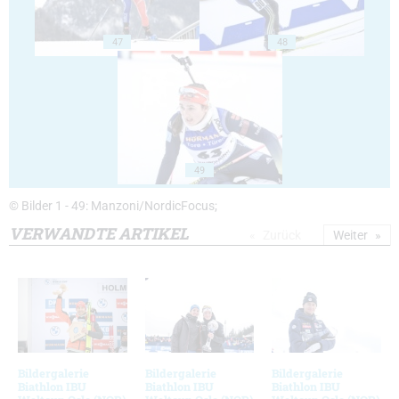
47
48
49
© Bilder 1 - 49: Manzoni/NordicFocus;
VERWANDTE ARTIKEL
Zurück
Weiter
Bildergalerie
Bildergalerie
Bildergalerie
Biathlon IBU
Biathlon IBU
Biathlon IBU