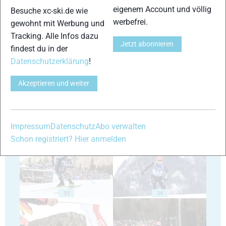
eigenem Account und völlig
Besuche xc-ski.de wie
werbefrei.
gewohnt mit Werbung und
Tracking. Alle Infos dazu
Jetzt abonnieren
findest du in der
29
30
Datenschutzerklärung
!
Akzeptieren und weiter
31
32
Impressum
Datenschutz
Abo verwalten
Schon registriert? Hier anmelden
33
34