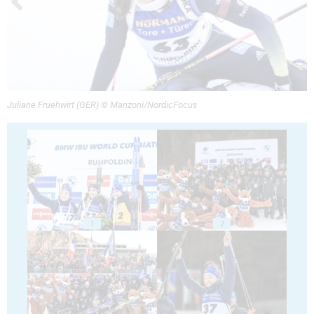
Juliane Fruehwirt (GER) © Manzoni/NordicFocus
1
2