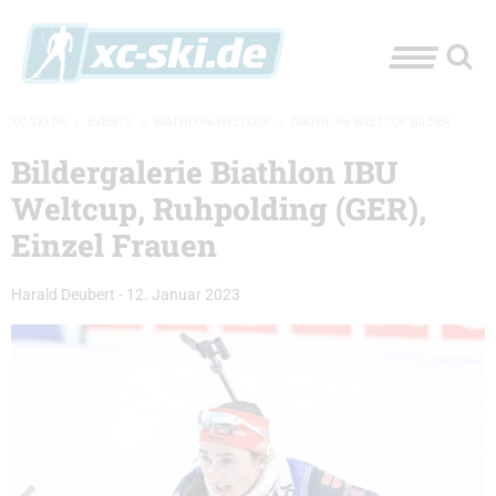
XC-SKI.DE
»
EVENTS
»
BIATHLON-WELTCUP
»
BIATHLON WELTCUP BILDER
Bildergalerie Biathlon IBU
Weltcup, Ruhpolding (GER),
Einzel Frauen
Harald Deubert
-
12. Januar 2023