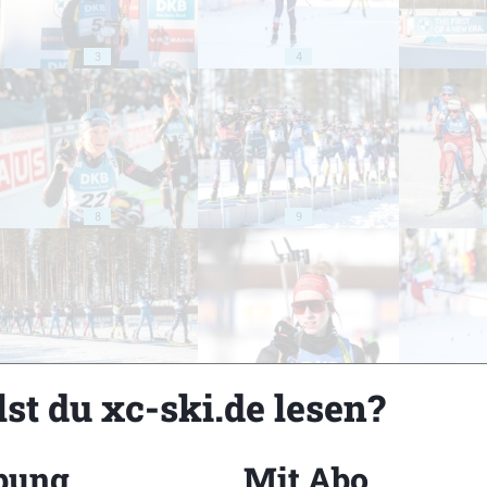
3
4
8
9
13
14
st du xc-ski.de lesen?
bung
Mit Abo