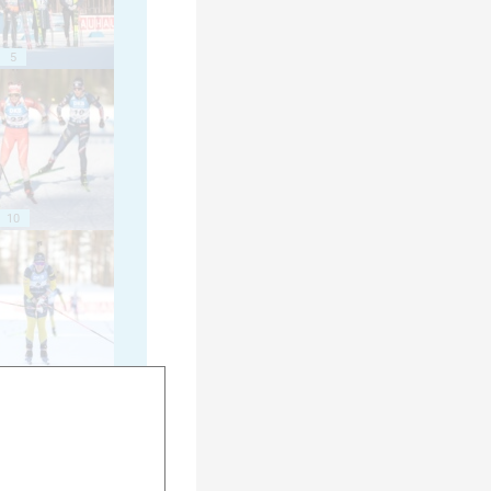
5
10
15