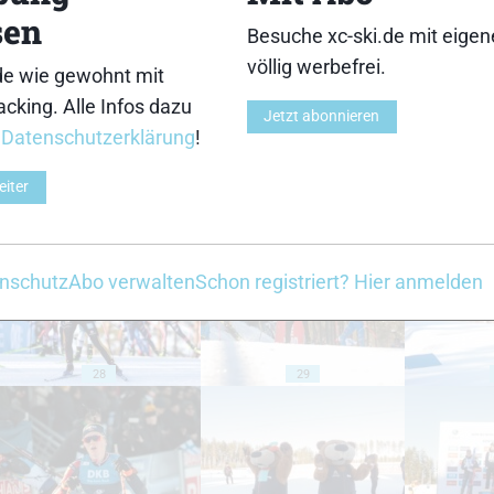
sen
Besuche xc-ski.de mit eige
18
19
völlig werbefrei.
de wie gewohnt mit
cking. Alle Infos dazu
Jetzt abonnieren
r
Datenschutzerklärung
!
eiter
23
24
nschutz
Abo verwalten
Schon registriert? Hier anmelden
28
29