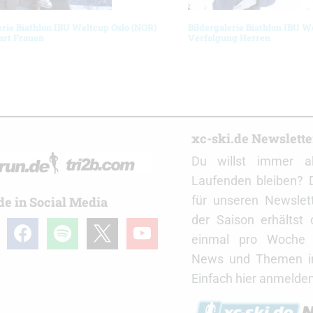
erie Biathlon IBU Weltcup Oslo (NOR)
Bildergalerie Biathlon IBU W
art Frauen
Verfolgung Herren
r
xc-ski.de Newslett
Du willst immer a
Laufenden bleiben? 
für unseren Newslet
de in Social Media
der Saison erhältst
gram
facebook
spotify
x
youtube
einmal pro Woche d
News und Themen in
Einfach hier anmelden