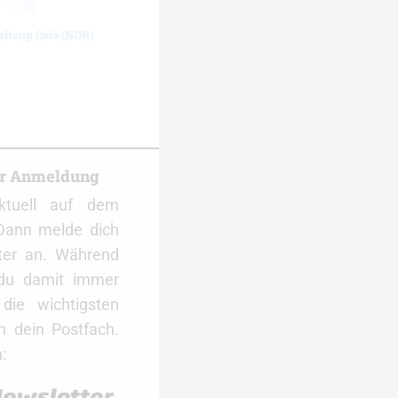
eltcup Oslo (NOR)
er Anmeldung
ktuell auf dem
Dann melde dich
ter an. Während
 du damit immer
ie wichtigsten
 dein Postfach.
: