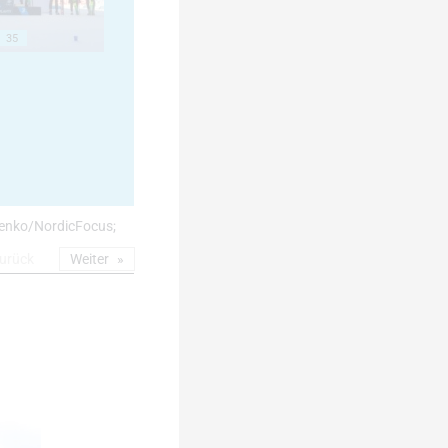
35
 Yevenko/NordicFocus;
urück
Weiter