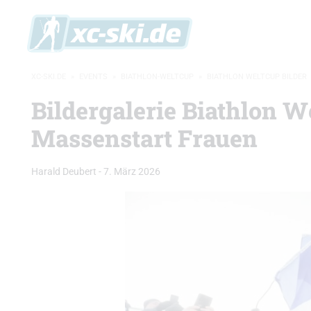
XC-SKI.DE
»
EVENTS
»
BIATHLON-WELTCUP
»
BIATHLON WELTCUP BILDER
Bildergalerie Biathlon W
Massenstart Frauen
Harald Deubert
-
7. März 2026