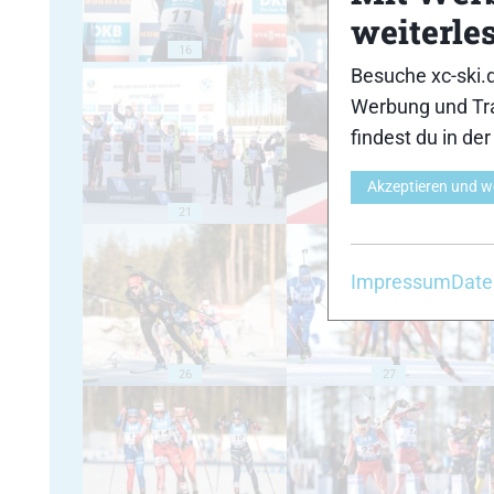
weiterle
16
17
Besuche xc-ski.
Werbung und Tra
findest du in de
Akzeptieren und w
21
22
Impressum
Date
26
27