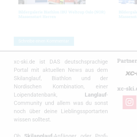
Bildergalerie Biathlon IBU Weltcup Oslo (NOR)
Bildergal
Massenstart Herren
Massenst
Schreibe einen Kommentar
Partne
xc-ski.de ist DAS deutschsprachige
Portal mit aktuellen News aus dem
Skilanglauf, Biathlon und der
Nordischen Kombination, einer
xc-ski.
Loipendatenbank,
Langlauf
-
insta
Community und allem was du sonst
noch über deine Lieblingssportarten
wissen solltest.
Ob
Skilanglauf
-Anfänger oder Profi-