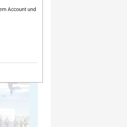
nem Account und
20
25
30