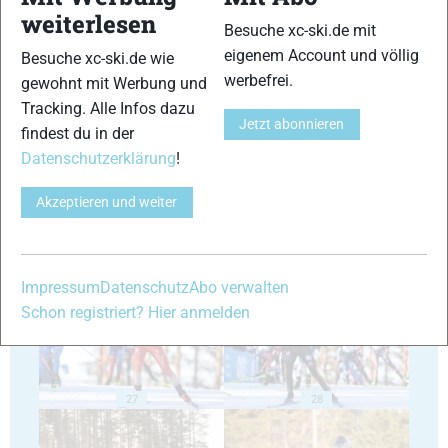
weiterlesen
Besuche xc-ski.de mit
eigenem Account und völlig
Besuche xc-ski.de wie
werbefrei.
gewohnt mit Werbung und
Tracking. Alle Infos dazu
23
24
Jetzt abonnieren
findest du in der
Datenschutzerklärung
!
Akzeptieren und weiter
25
26
Impressum
Datenschutz
Abo verwalten
Schon registriert? Hier anmelden
27
28