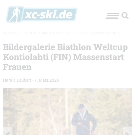
XC-SKI.DE
»
EVENTS
»
BIATHLON-WELTCUP
»
BIATHLON WELTCUP BILDER
Bildergalerie Biathlon Weltcup
Kontiolahti (FIN) Massenstart
Frauen
Harald Deubert
-
7. März 2026