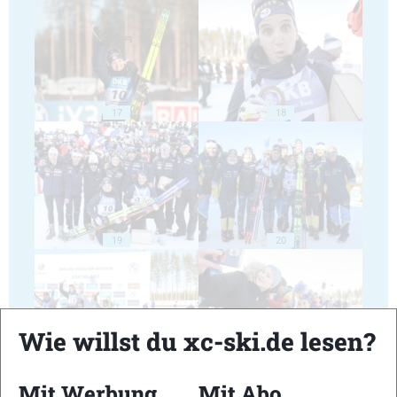
17
18
19
20
Wie willst du xc-ski.de lesen?
21
22
Mit Werbung
Mit Abo