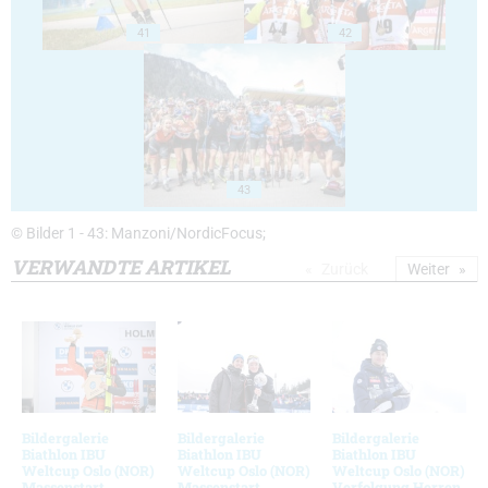
41
42
43
© Bilder 1 - 43: Manzoni/NordicFocus;
VERWANDTE ARTIKEL
Zurück
Weiter
Bildergalerie
Bildergalerie
Bildergalerie
Biathlon IBU
Biathlon IBU
Biathlon IBU
Weltcup Oslo (NOR)
Weltcup Oslo (NOR)
Weltcup Oslo (NOR)
Massenstart
Massenstart
Verfolgung Herren