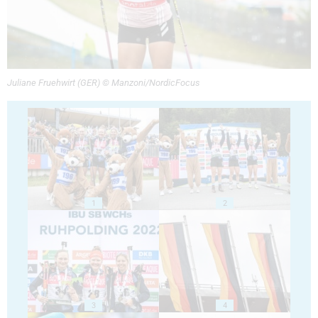
Juliane Fruehwirt (GER) © Manzoni/NordicFocus
1
2
3
4