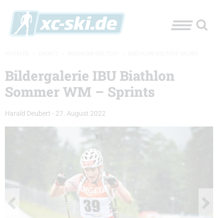
XC-SKI.DE
»
EVENTS
»
BIATHLON-WELTCUP
»
BIATHLON WELTCUP BILDER
Bildergalerie IBU Biathlon
Sommer WM – Sprints
Harald Deubert
-
27. August 2022