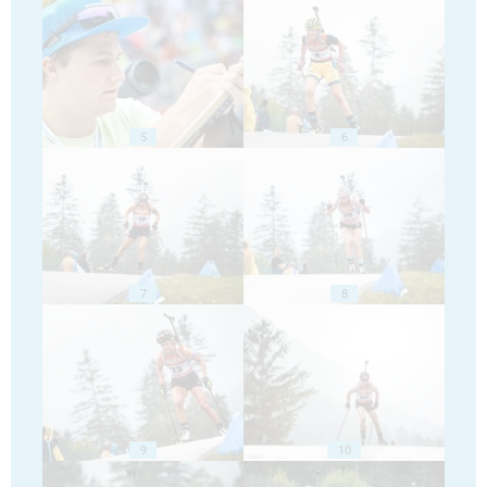
5
6
7
8
9
10