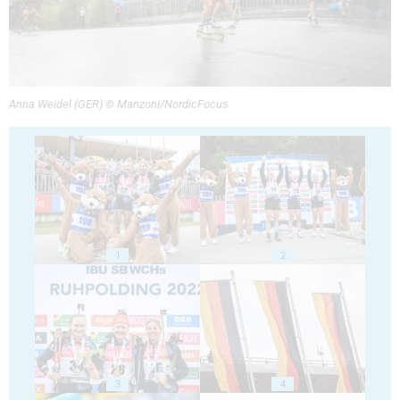
Anna Weidel (GER) © Manzoni/NordicFocus
1
2
3
4