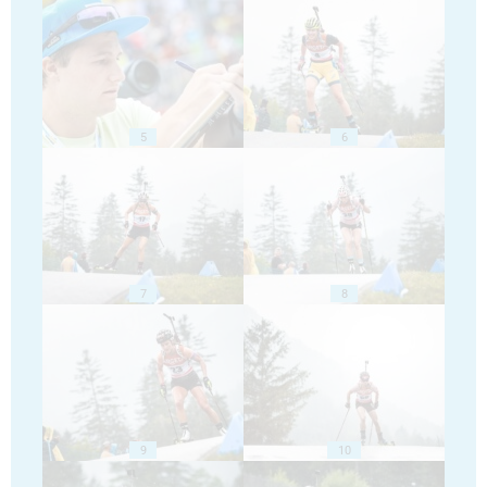
5
6
7
8
9
10