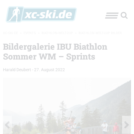
XC-SKI.DE
»
EVENTS
»
BIATHLON-WELTCUP
»
BIATHLON WELTCUP BILDER
Bildergalerie IBU Biathlon
Sommer WM – Sprints
Harald Deubert
-
27. August 2022