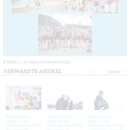
41
42
43
© Bilder 1 - 43: Manzoni/NordicFocus;
VERWANDTE ARTIKEL
Zurück
Weiter
Bildergalerie
Bildergalerie
Bildergalerie
Biathlon IBU
Biathlon IBU
Biathlon IBU
Weltcup Oslo (NOR)
Weltcup Oslo (NOR)
Weltcup Oslo (NOR)
Massenstart
Massenstart
Verfolgung Herren