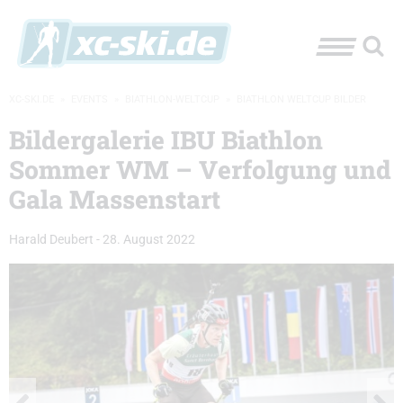
XC-SKI.DE
»
EVENTS
»
BIATHLON-WELTCUP
»
BIATHLON WELTCUP BILDER
Bildergalerie IBU Biathlon
Sommer WM – Verfolgung und
Gala Massenstart
Harald Deubert
-
28. August 2022