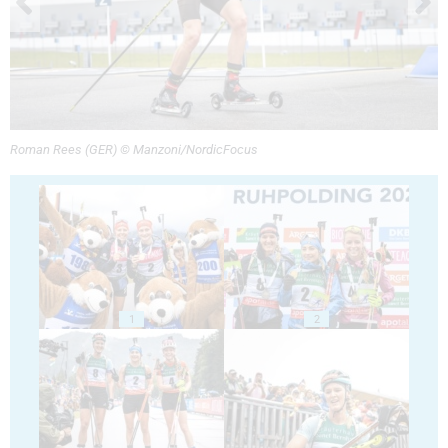
Roman Rees (GER) © Manzoni/NordicFocus
1
2