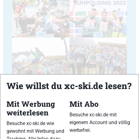
23
24
25
26
Wie willst du xc-ski.de lesen?
Mit Werbung
Mit Abo
weiterlesen
Besuche xc-ski.de mit
eigenem Account und völlig
Besuche xc-ski.de wie
27
28
werbefrei.
gewohnt mit Werbung und
Tracking. Alle Infos dazu