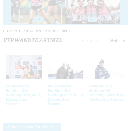
47
48
© Bilder 1 - 48: Manzoni/NordicFocus;
VERWANDTE ARTIKEL
Zurück
Weiter
Bildergalerie
Bildergalerie
Bildergalerie
Biathlon IBU
Biathlon IBU
Biathlon IBU
Weltcup Oslo (NOR)
Weltcup Oslo (NOR)
Weltcup Oslo (NOR)
Massenstart
Massenstart
Verfolgung Herren
Herren
Frauen
Schreibe einen Kommentar