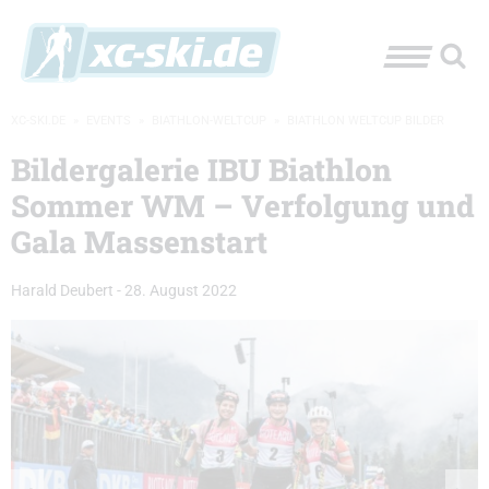
XC-SKI.DE
»
EVENTS
»
BIATHLON-WELTCUP
»
BIATHLON WELTCUP BILDER
Bildergalerie IBU Biathlon
Sommer WM – Verfolgung und
Gala Massenstart
Harald Deubert
-
28. August 2022