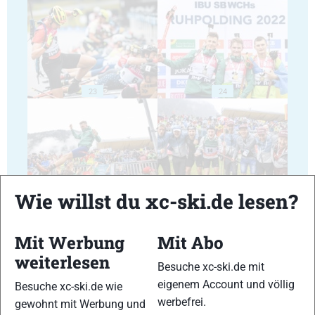
23
24
25
26
Wie willst du xc-ski.de lesen?
Mit Werbung
Mit Abo
weiterlesen
Besuche xc-ski.de mit
eigenem Account und völlig
Besuche xc-ski.de wie
27
28
werbefrei.
gewohnt mit Werbung und