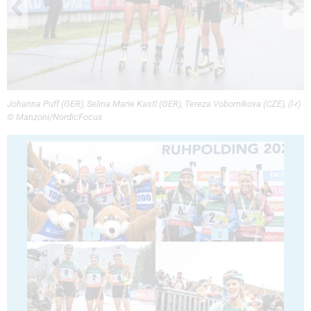
Johanna Puff (GER), Selina Marie Kastl (GER), Tereza Vobornikova (CZE), (l-r)
© Manzoni/NordicFocus
1
2