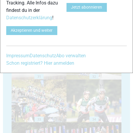
Tracking. Alle Infos dazu
Jetzt abonnieren
findest du in der
Datenschutzerklärung
!
Akzeptieren und weiter
29
30
Impressum
Datenschutz
Abo verwalten
Schon registriert? Hier anmelden
31
32
33
34