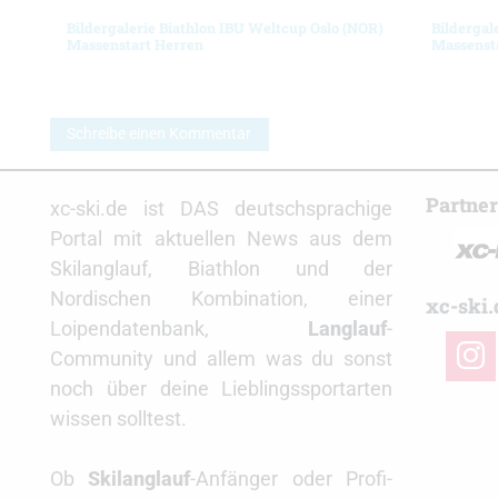
Bildergalerie Biathlon IBU Weltcup Oslo (NOR)
Bildergal
Massenstart Herren
Massenst
Schreibe einen Kommentar
Partne
xc-ski.de ist DAS deutschsprachige
Portal mit aktuellen News aus dem
Skilanglauf, Biathlon und der
Nordischen Kombination, einer
xc-ski.
Loipendatenbank,
Langlauf
-
insta
Community und allem was du sonst
noch über deine Lieblingssportarten
wissen solltest.
Ob
Skilanglauf
-Anfänger oder Profi-