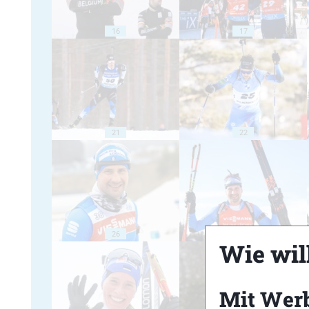
16
17
21
22
26
27
Wie will
Mit Wer