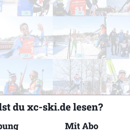
18
19
23
24
28
29
st du xc-ski.de lesen?
bung
Mit Abo