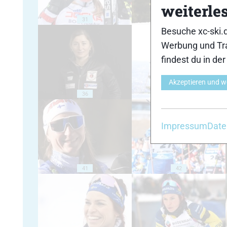
weiterle
31
32
Besuche xc-ski.
Werbung und Tra
findest du in de
Akzeptieren und w
36
37
Impressum
Date
41
42