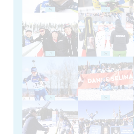
46
47
51
52
56
57