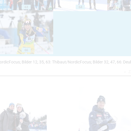
63
64
66
ni/NordicFocus; Bilder 12, 35, 63: Thibaut/NordicFocus; Bilder 32, 47, 66: D
Z