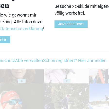
sen
Besuche xc-ski.de mit eige
33
34
völlig werbefrei.
de wie gewohnt mit
cking. Alle Infos dazu
Jetzt abonnieren
r
Datenschutzerklärung
!
eiter
38
39
nschutz
Abo verwalten
Schon registriert? Hier anmelden
43
44