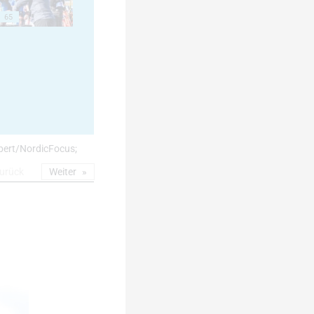
65
eubert/NordicFocus;
urück
Weiter