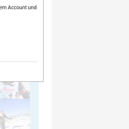
nem Account und
35
40
45