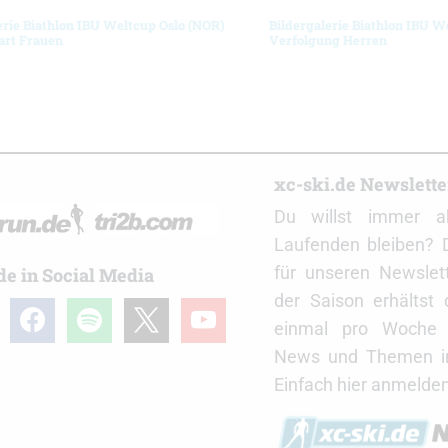
erie Biathlon IBU Weltcup Oslo (NOR)
Bildergalerie Biathlon IBU W
art Frauen
Verfolgung Herren
r
xc-ski.de Newslett
Du willst immer a
Laufenden bleiben? 
für unseren Newslet
de in Social Media
der Saison erhältst
gram
facebook
spotify
x
youtube
einmal pro Woche d
News und Themen in
Einfach hier anmelden