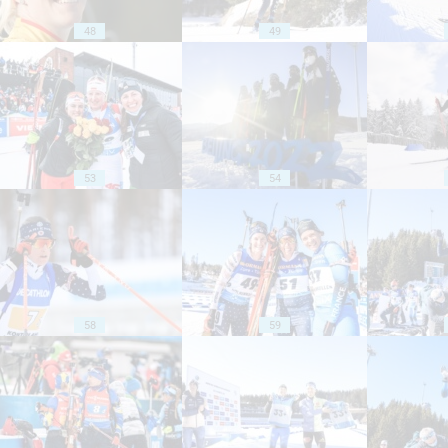
48
49
53
54
58
59