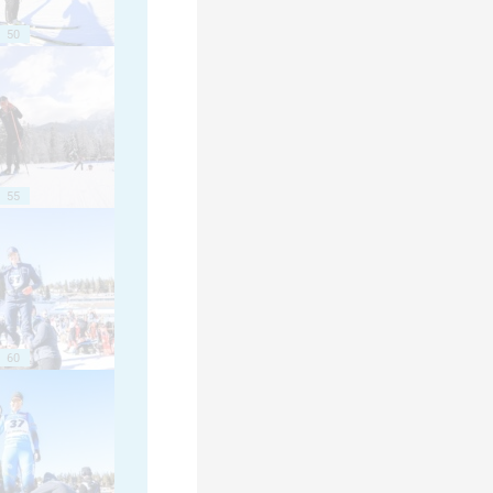
50
55
60