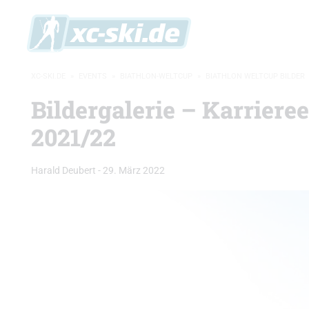
XC-SKI.DE
»
EVENTS
»
BIATHLON-WELTCUP
»
BIATHLON WELTCUP BILDER
Bildergalerie – Karriere
2021/22
Harald Deubert
-
29. März 2022