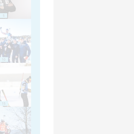
5
10
15