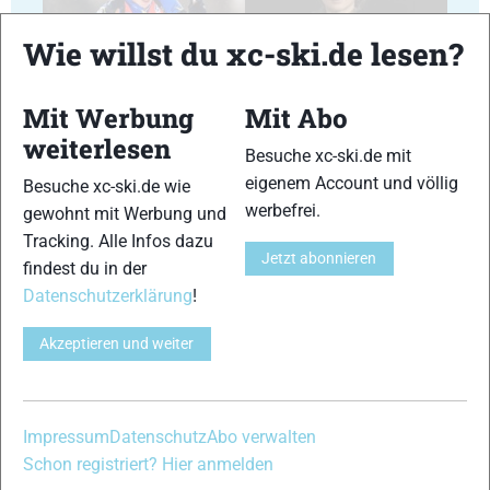
Wie willst du xc-ski.de lesen?
35
36
Mit Werbung
Mit Abo
weiterlesen
Besuche xc-ski.de mit
eigenem Account und völlig
Besuche xc-ski.de wie
werbefrei.
gewohnt mit Werbung und
Tracking. Alle Infos dazu
37
38
Jetzt abonnieren
findest du in der
Datenschutzerklärung
!
Akzeptieren und weiter
39
40
Impressum
Datenschutz
Abo verwalten
Schon registriert? Hier anmelden