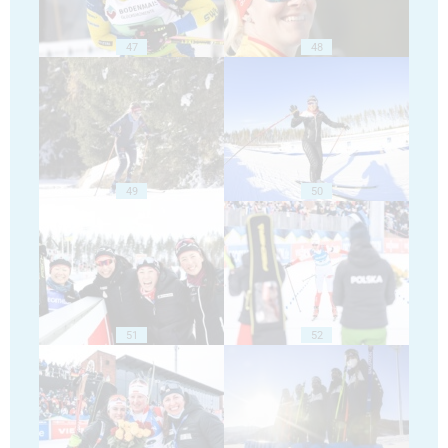
47
48
49
50
51
52