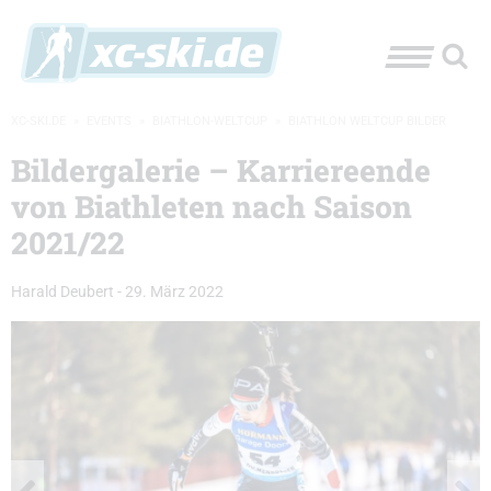
XC-SKI.DE
»
EVENTS
»
BIATHLON-WELTCUP
»
BIATHLON WELTCUP BILDER
Bildergalerie – Karriereende
von Biathleten nach Saison
2021/22
Harald Deubert
-
29. März 2022