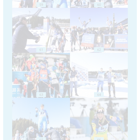
59
60
61
62
63
64
65
66