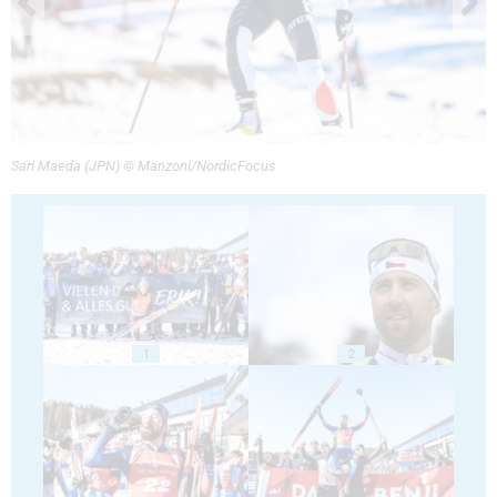
Sari Maeda (JPN) © Manzoni/NordicFocus
1
2