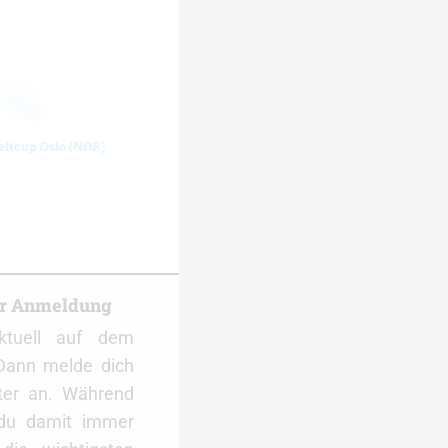
eltcup Oslo (NOR)
er Anmeldung
ktuell auf dem
Dann melde dich
ter an. Während
 du damit immer