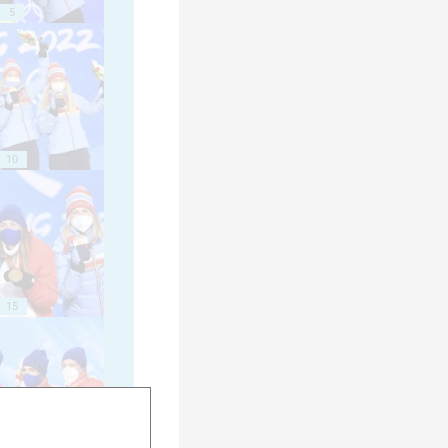
5
10
15