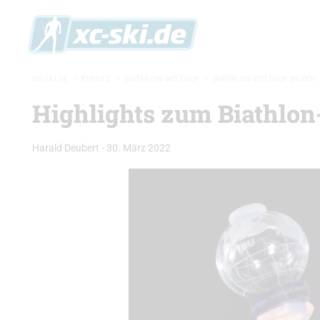
XC-SKI.DE
»
EVENTS
»
BIATHLON-WELTCUP
»
BIATHLON WELTCUP BILDER
Highlights zum Biathlon
Harald Deubert
-
30. März 2022