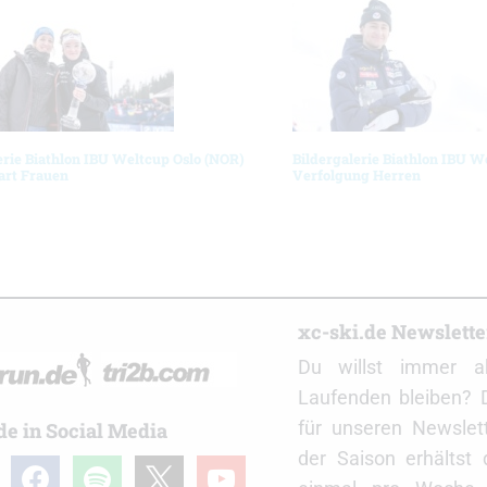
erie Biathlon IBU Weltcup Oslo (NOR)
Bildergalerie Biathlon IBU W
art Frauen
Verfolgung Herren
r
xc-ski.de Newslett
Du willst immer a
Laufenden bleiben? 
für unseren Newslet
de in Social Media
der Saison erhältst
gram
facebook
spotify
x
youtube