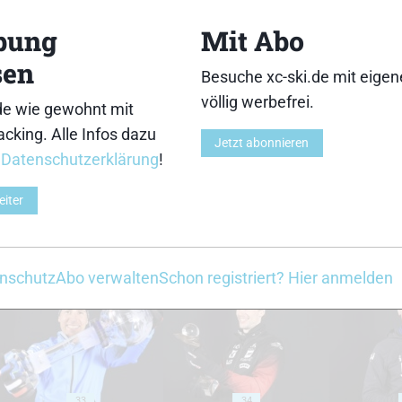
18
19
bung
Mit Abo
sen
Besuche xc-ski.de mit eige
völlig werbefrei.
de wie gewohnt mit
cking. Alle Infos dazu
23
24
Jetzt abonnieren
r
Datenschutzerklärung
!
eiter
28
29
nschutz
Abo verwalten
Schon registriert? Hier anmelden
33
34