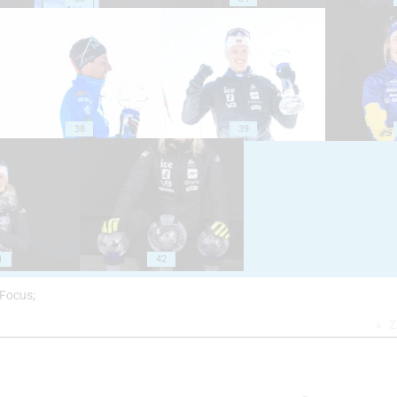
38
39
1
42
cFocus;
Z