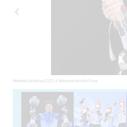
Marketa Davidova (CZE) © Manzoni/NordicFocus