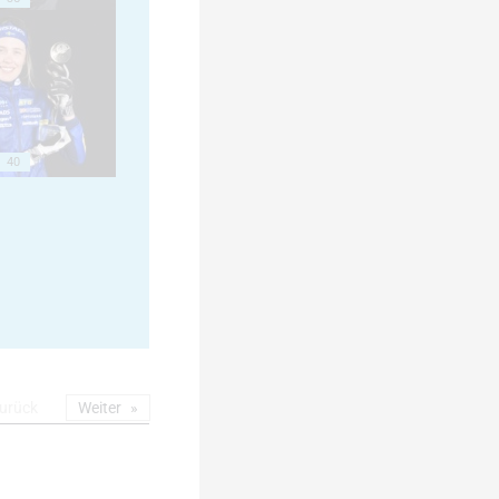
40
urück
Weiter