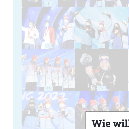
1
2
6
7
11
12
Wie will