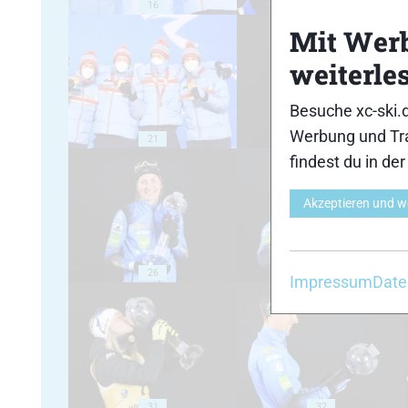
16
17
Mit Wer
weiterle
Besuche xc-ski.
Werbung und Tra
21
22
findest du in de
Akzeptieren und w
26
27
Impressum
Date
31
32