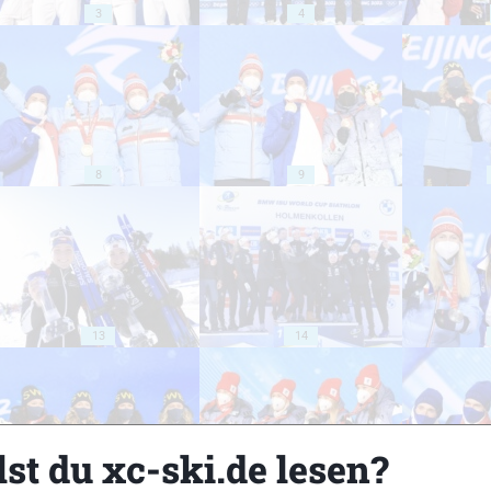
3
4
8
9
13
14
st du xc-ski.de lesen?