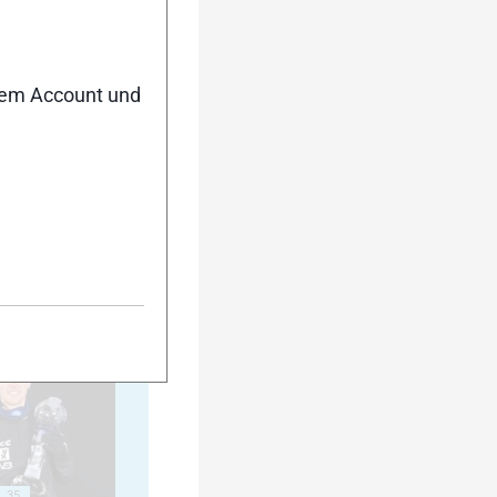
20
nem Account und
25
30
35