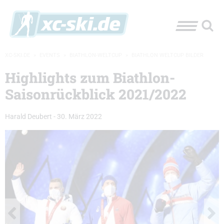
XC-SKI.DE
»
EVENTS
»
BIATHLON-WELTCUP
»
BIATHLON WELTCUP BILDER
Highlights zum Biathlon-
Saisonrückblick 2021/2022
Harald Deubert
-
30. März 2022