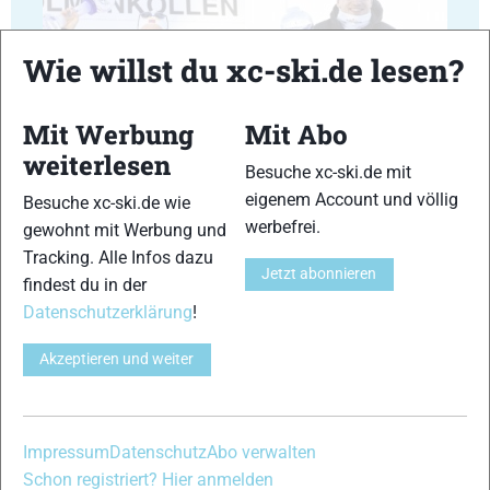
Wie willst du xc-ski.de lesen?
23
24
Mit Werbung
Mit Abo
weiterlesen
Besuche xc-ski.de mit
eigenem Account und völlig
Besuche xc-ski.de wie
werbefrei.
gewohnt mit Werbung und
Tracking. Alle Infos dazu
25
26
Jetzt abonnieren
findest du in der
Datenschutzerklärung
!
Akzeptieren und weiter
27
28
Impressum
Datenschutz
Abo verwalten
Schon registriert? Hier anmelden