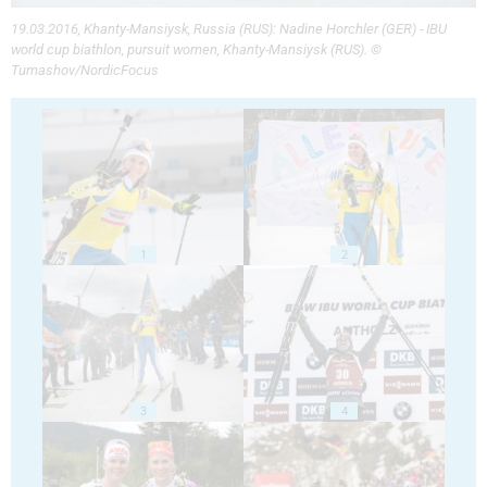
19.03.2016, Khanty-Mansiysk, Russia (RUS): Nadine Horchler (GER) - IBU
world cup biathlon, pursuit women, Khanty-Mansiysk (RUS). ©
Tumashov/NordicFocus
1
2
3
4