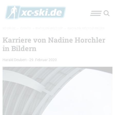
XC-SKI.DE
»
EVENTS
»
BIATHLON-WELTCUP
»
BIATHLON WELTCUP BILDER
Karriere von Nadine Horchler
in Bildern
Harald Deubert
-
29. Februar 2020