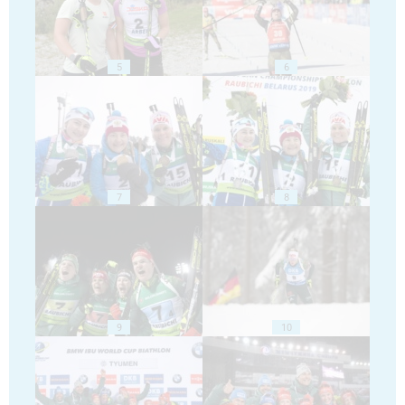
5
6
7
8
9
10