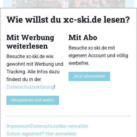
Wie willst du xc-ski.de lesen?
11
12
Mit Werbung
Mit Abo
weiterlesen
Besuche xc-ski.de mit
eigenem Account und völlig
Besuche xc-ski.de wie
13
14
werbefrei.
gewohnt mit Werbung und
Tracking. Alle Infos dazu
Jetzt abonnieren
findest du in der
Datenschutzerklärung
!
Akzeptieren und weiter
15
16
Impressum
Datenschutz
Abo verwalten
Schon registriert? Hier anmelden