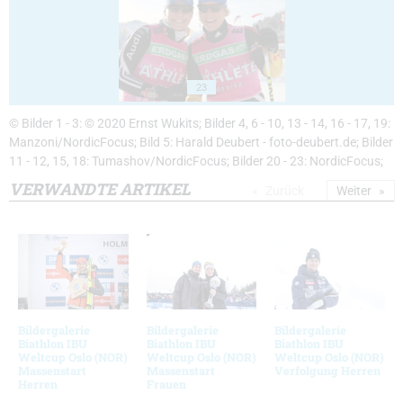
23
© Bilder 1 - 3: © 2020 Ernst Wukits; Bilder 4, 6 - 10, 13 - 14, 16 - 17, 19:
Manzoni/NordicFocus; Bild 5: Harald Deubert - foto-deubert.de; Bilder
11 - 12, 15, 18: Tumashov/NordicFocus; Bilder 20 - 23: NordicFocus;
VERWANDTE ARTIKEL
Zurück
Weiter
Bildergalerie
Bildergalerie
Bildergalerie
Biathlon IBU
Biathlon IBU
Biathlon IBU
Weltcup Oslo (NOR)
Weltcup Oslo (NOR)
Weltcup Oslo (NOR)
Massenstart
Massenstart
Verfolgung Herren
Herren
Frauen