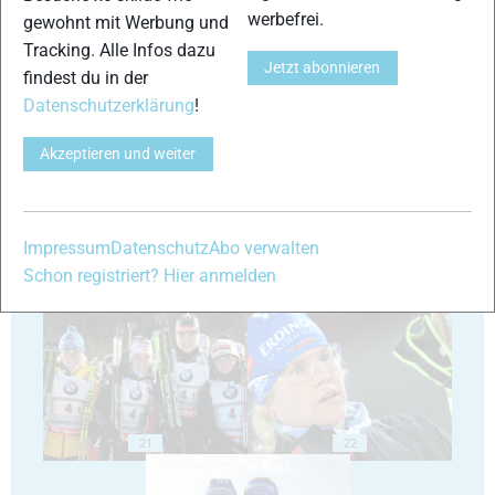
werbefrei.
gewohnt mit Werbung und
Tracking. Alle Infos dazu
Jetzt abonnieren
findest du in der
Datenschutzerklärung
!
17
18
Akzeptieren und weiter
Impressum
Datenschutz
Abo verwalten
Schon registriert? Hier anmelden
19
20
21
22