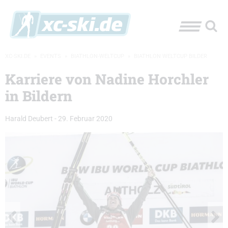
XC-SKI.DE
»
EVENTS
»
BIATHLON-WELTCUP
»
BIATHLON WELTCUP BILDER
Karriere von Nadine Horchler
in Bildern
Harald Deubert
-
29. Februar 2020