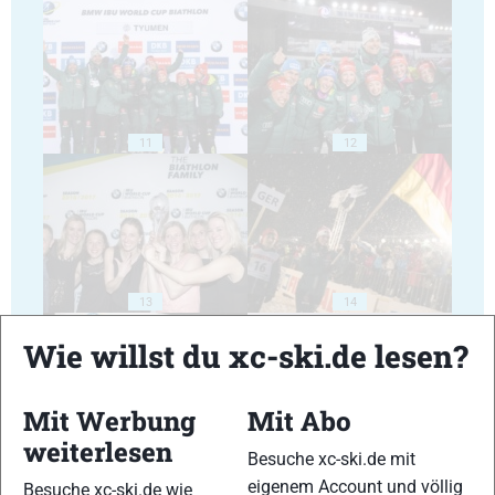
11
12
13
14
Wie willst du xc-ski.de lesen?
Mit Werbung
Mit Abo
weiterlesen
Besuche xc-ski.de mit
15
16
eigenem Account und völlig
Besuche xc-ski.de wie